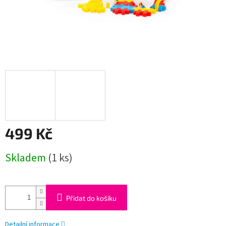
499 Kč
Měrná
Skladem
(1 ks)
cena:
Přidat do košíku
Detailní informace