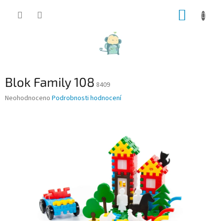
Přejít
NÁKUP
na
obsah
KOŠÍK
Blok Family 108
8409
Průměrné
Neohodnoceno
Podrobnosti hodnocení
hodnocení
produktu
je
0,0
z
5
hvězdiček.