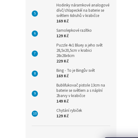
Hodinky náramkové analogové
dívč/chlapeckéí na baterie se
světlem 6druhů v krabičce
169 Kč
Samolepkové razítko
129 Kč
Puzzle 4v1 Bluey a jeho svět
28,5x20,5cm v krabici
28x28x6cm
229 Kč
Bing - To je Bingův svět
169 Kč
Bublifukovač pistole 13cm na
baterie se světlem a s náplní
2barvy v krabičce
149 Kč
Chytání rybiček
129 Kč