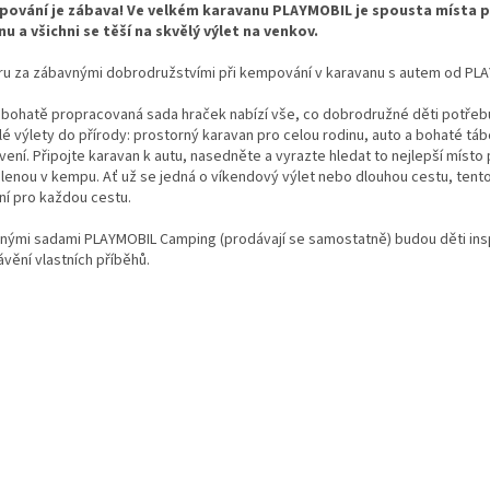
ování je zábava! Ve velkém karavanu PLAYMOBIL je spousta místa p
nu a všichni se těší na skvělý výlet na venkov.
ru za zábavnými dobrodružstvími při kempování v karavanu s autem od PL
 bohatě propracovaná sada hraček nabízí vše, co dobrodružné děti potřebu
lé výlety do přírody: prostorný karavan pro celou rodinu, auto a bohaté tá
ení. Připojte karavan k autu, nasedněte a vyrazte hledat to nejlepší místo
lenou v kempu. Ať už se jedná o víkendový výlet nebo dlouhou cestu, tento
ní pro každou cestu.
znými sadami PLAYMOBIL Camping (prodávají se samostatně) budou děti ins
vění vlastních příběhů.