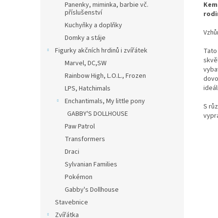
Kemp
Panenky, miminka, barbie vč.
příslušenství
rodi
Kuchyňky a doplňky
Vzhů
Domky a stáje
Figurky akčních hrdinů i zvířátek
Tato
skvě
Marvel, DC,SW
vybav
Rainbow High, L.O.L., Frozen
dovo
ideál
LPS, Hatchimals
Enchantimals, My little pony
S rů
GABBY'S DOLLHOUSE
vyprá
Paw Patrol
Transformers
Draci
Sylvanian Families
Pokémon
Gabby's Dollhouse
Stavebnice
Zvířátka