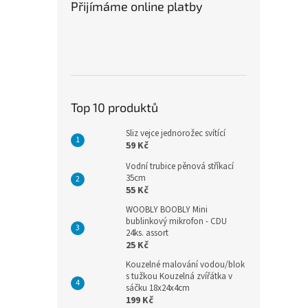
Přijímáme online platby
Top 10 produktů
Sliz vejce jednorožec svítící
59 Kč
Vodní trubice pěnová stříkací
35cm
55 Kč
WOOBLY BOOBLY Mini
bublinkový mikrofon - CDU
24ks. assort
25 Kč
Kouzelné malování vodou/blok
s tužkou Kouzelná zvířátka v
sáčku 18x24x4cm
199 Kč