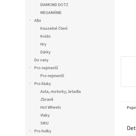
n
DIAMOND DOTZ
e
MEGAMÁNIE
l
Albi
Kouzelné čtení
Kvído
Hry
Dárky
Do vany
Pro nejmenší
Pro nejmenší
Pro kluky
Auta, motorky, letadla
Zbraně
Hot Wheels
Popi
Vlaky
SIKU
Det
Pro holky