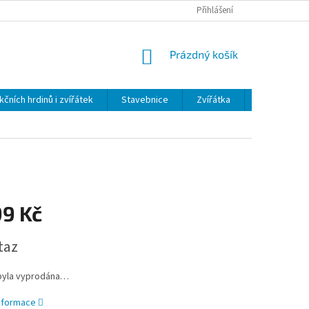
Přihlášení
NÁKUPNÍ
Prázdný košík
KOŠÍK
kčních hrdinů i zvířátek
Stavebnice
Zvířátka
Plyš
H
99 Kč
taz
byla vyprodána…
informace