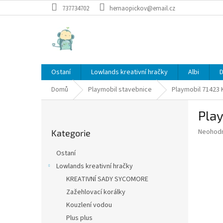
Přejít
737734702
hernaopickov@email.cz
na
obsah
Ostaní
Lowlands kreativní hračky
Albi
D
Domů
Playmobil stavebnice
Playmobil 71423 
P
Pla
o
Přeskočit
s
Průměr
Neohod
Kategorie
kategorie
t
hodnoce
r
produkt
Ostaní
a
je
Lowlands kreativní hračky
0,0
n
z
KREATIVNÍ SADY SYCOMORE
n
5
í
Zažehlovací korálky
hvězdič
p
Kouzlení vodou
a
Plus plus