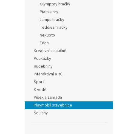
Olymptoy hračky
Piatnik hry
Lamps hračky
Teddies hračky
Nekupto
Eden
Kreativní a naučné
Poukázky
Hudebniny
Interaktivní a RC
Sport
K vodě
Písek a zahrada
Playmobil stavebnice
Squishy