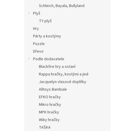
Schleich, Bayala, Bullyland
Plyš
TY plyš
Hry
Párty a kostýmy
Puzzle
Dřevo
Podle dodavatele
Blackfire hry a ostaní
Rappa hračky, kostými a jiné
Jacquelyn vlasové doplňky
Alltoys Bambule
EFKO hračky
Mikro hračky
MPK hračky
Wiky hračky
TAŠKA