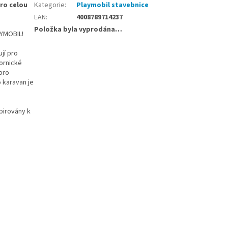
ro celou
Kategorie
:
Playmobil stavebnice
EAN
:
4008789714237
Položka byla vyprodána…
AYMOBIL!
jí pro
bornické
 pro
 karavan je
pirovány k