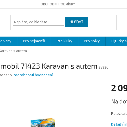
OBCHODNÍ PODMÍNKY
HLEDAT
o vany
Pro nejmenší
Pro kluky
Pro holky
Figurky a
Karavan s autem
ymobil 71423 Karavan s autem
29826
né
noceno
Podrobnosti hodnocení
ní
2 0
u
Měrná
Na do
cena:
ek.
Položka 
Detailní 