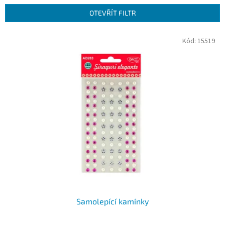
n
OTEVŘÍT FILTR
í
p
V
Kód:
15519
r
ý
o
p
d
i
u
s
k
p
t
r
ů
o
d
u
k
t
ů
Samolepící kamínky