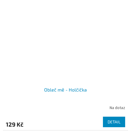
Obleč mě - Holčička
Na dotaz
DETAIL
129 Kč