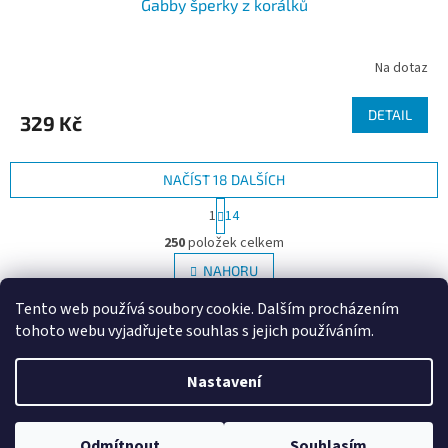
Gabby šperky z korálků
Na dotaz
DETAIL
329 Kč
NAČÍST 18 DALŠÍCH
S
1
14
t
O
r
250
položek celkem
v
á
l
NAHORU
n
á
k
Tento web používá soubory cookie. Dalším procházením
d
o
v
Z
a
tohoto webu vyjadřujete souhlas s jejich používáním.
á
c
á
n
í
Vytvořil Shoptet
p
í
Nastavení
p
a
r
t
v
Copyright 2026
Hračky Opičkov Poděbrady
. Všechna práva
í
k
Odmítnout
Souhlasím
vyhrazena.
Upravit nastavení cookies