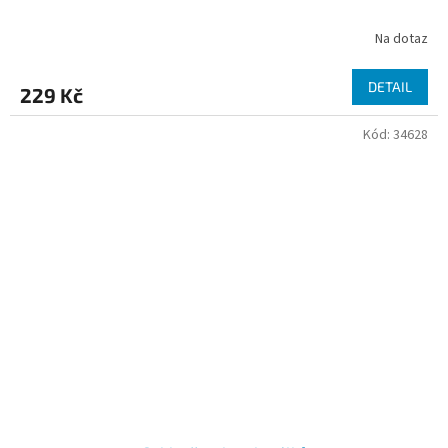
Na dotaz
DETAIL
229 Kč
Kód:
34628