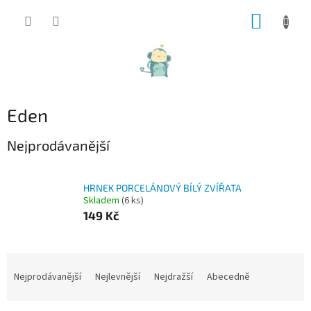
Přejít
NÁKUP
na
obsah
KOŠÍK
Eden
Nejprodávanější
HRNEK PORCELÁNOVÝ BÍLÝ ZVÍŘATA
Skladem
(6 ks)
149 Kč
Ř
a
Nejprodávanější
Nejlevnější
Nejdražší
Abecedně
z
e