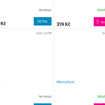
Na dotaz
Skla
DETAIL
Do
 Kč
319 Kč
Kód:
22799
K
s
Memofant
Na dotaz
Skla