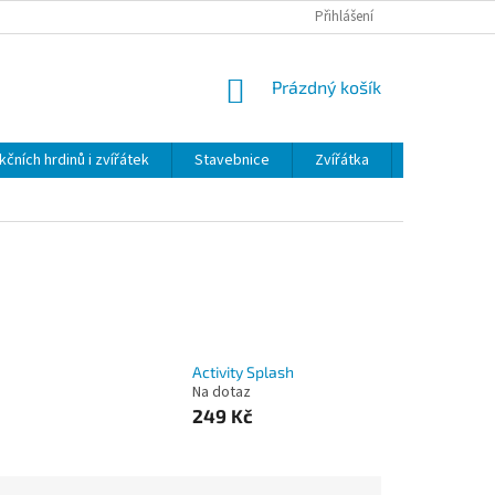
Přihlášení
NÁKUPNÍ
Prázdný košík
KOŠÍK
kčních hrdinů i zvířátek
Stavebnice
Zvířátka
Plyš
H
Activity Splash
Na dotaz
249 Kč