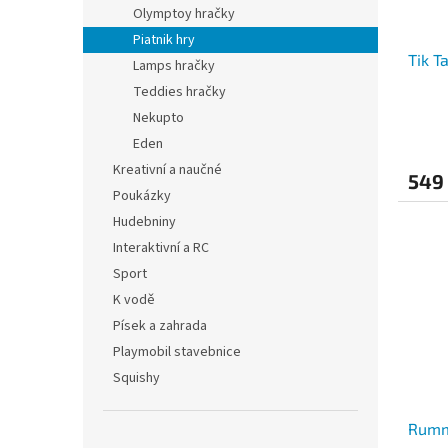
Olymptoy hračky
Piatnik hry
Tik T
Lamps hračky
Teddies hračky
Nekupto
Eden
Kreativní a naučné
549
Poukázky
Hudebniny
Interaktivní a RC
Sport
K vodě
Písek a zahrada
Playmobil stavebnice
Squishy
Rumm