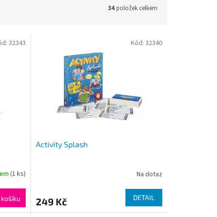
34
položek celkem
ód:
32343
Kód:
32340
Activity Splash
dem
(1 ks)
Na dotaz
DETAIL
 košíku
249 Kč