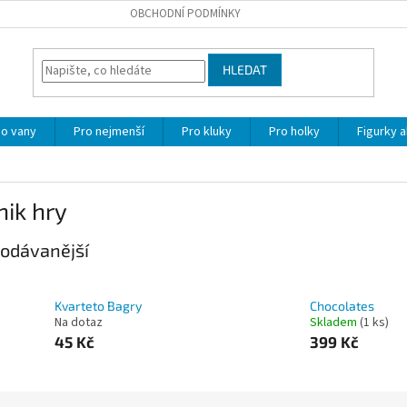
OBCHODNÍ PODMÍNKY
HLEDAT
o vany
Pro nejmenší
Pro kluky
Pro holky
Figurky a
nik hry
odávanější
Kvarteto Bagry
Chocolates
Na dotaz
Skladem
(1 ks)
45 Kč
399 Kč