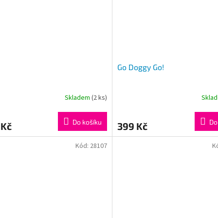
Go Doggy Go!
Skladem
(2 ks)
Skla
Do košíku
Do
 Kč
399 Kč
Kód:
28107
K