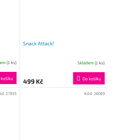
Snack Attack!
dem
(1 ks)
Skladem
(1 ks)
 košíku
Do košíku
499 Kč
ód:
27855
Kód:
26089