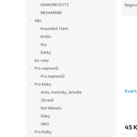
n
a
DIAMOND DOTZ
Nejpro
e
z
MEGAMÁNIE
l
e
Albi
V
n
Kouzelné čtení
ý
í
Kvído
p
p
i
r
Hry
s
o
Dárky
p
d
Do vany
r
u
Pro nejmenší
o
k
Pro nejmenší
d
t
Pro kluky
u
ů
Kvart
k
Auta, motorky, letadla
t
Zbraně
ů
Hot Wheels
Vlaky
SIKU
45 
Pro holky