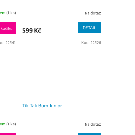
dem
(1 ks)
Na dotaz
DETAIL
 košíku
599 Kč
ód:
22541
Kód:
22526
Tik Tak Bum Junior
dem
(1 ks)
Na dotaz