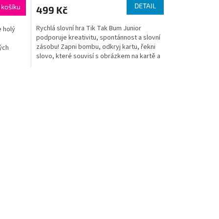
DETAIL
 košíku
499 Kč
Rychlá slovní hra Tik Tak Bum Junior
 holý
podporuje kreativitu, spontánnost a slovní
zásobu! Zapni bombu, odkryj kartu, řekni
ých
slovo, které souvisí s obrázkem na kartě a
předej rychle...
..