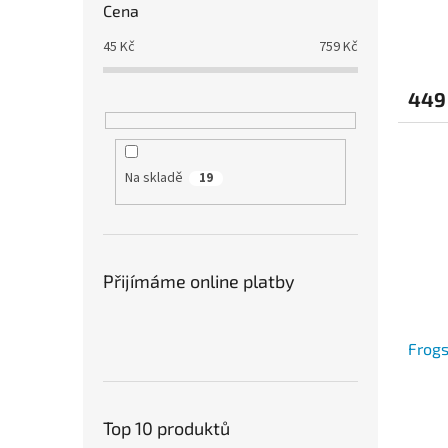
Cena
45
Kč
759
Kč
449
Na skladě
19
Přijímáme online platby
Frog
Top 10 produktů