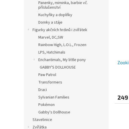
Panenky, miminka, barbie vč.
příslušenství
Kuchyňky a doplňky
Domky a stáje
Figurky akčních hrdinů i zvířátek
Marvel, DC,SW
Rainbow High, L.O.L., Frozen
LPS, Hatchimals
Enchantimals, My little pony
Zooki
GABBY'S DOLLHOUSE
Paw Patrol
Transformers
Draci
249
Sylvanian Families
Pokémon
Gabby's Dollhouse
Stavebnice
Zvířátka