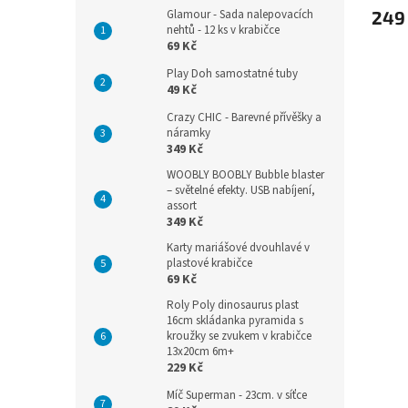
Glamour - Sada nalepovacích
249
nehtů - 12 ks v krabičce
69 Kč
Play Doh samostatné tuby
49 Kč
Crazy CHIC - Barevné přívěšky a
náramky
349 Kč
WOOBLY BOOBLY Bubble blaster
– světelné efekty. USB nabíjení,
assort
349 Kč
Karty mariášové dvouhlavé v
plastové krabičce
69 Kč
Roly Poly dinosaurus plast
16cm skládanka pyramida s
kroužky se zvukem v krabičce
13x20cm 6m+
229 Kč
Míč Superman - 23cm. v síťce