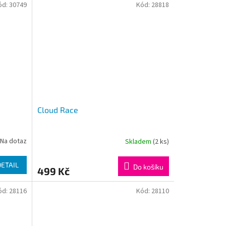
ód:
30749
Kód:
28818
Cloud Race
Na dotaz
Skladem
(2 ks)
DETAIL
Do košíku
499 Kč
ód:
28116
Kód:
28110