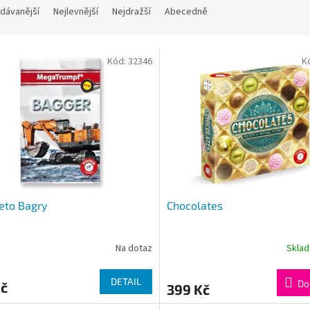
dávanější
Nejlevnější
Nejdražší
Abecedně
Kód:
32346
K
eto Bagry
Chocolates
Na dotaz
Skla
DETAIL
Do
Kč
399 Kč