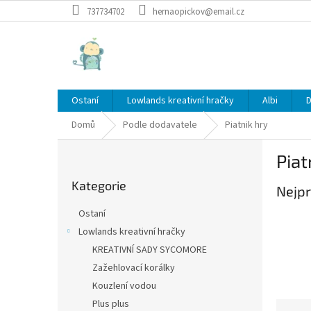
Přejít
737734702
hernaopickov@email.cz
na
obsah
Ostaní
Lowlands kreativní hračky
Albi
D
Domů
Podle dodavatele
Piatnik hry
P
Piat
o
Přeskočit
s
Kategorie
kategorie
Nejpr
t
r
Ostaní
a
Lowlands kreativní hračky
n
KREATIVNÍ SADY SYCOMORE
n
í
Zažehlovací korálky
p
Kouzlení vodou
a
Plus plus
Ř