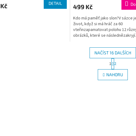
DETAIL
Do
 Kč
499 Kč
Kdo má paměť jako slon?V sázce je
život, když si má hráč za 60
vteřinzapamatovat polohu 12 různ
obrázků, které se následnězakryjí.
Obrázky stále mění svá místa, což.
NAČÍST 16 DALŠÍCH
S
1
2
O
t
r
v
NAHORU
á
l
n
á
k
d
o
a
v
c
á
í
n
p
í
r
v
k
y