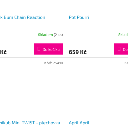
ak Bum Chain Reaction
Pot Pourri
Skladem
(2 ks)
Skla
Do košíku
Do
 Kč
659 Kč
Kód:
25498
K
ikub Mini TWIST - plechovka
April April