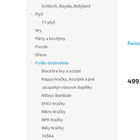
Schleich, Bayala, Bullyland
Plyš
TY plyš
Hry
Párty a kostýmy
Raise
Puzzle
Dřevo
Podle dodavatele
Blackfire hry a ostaní
Rappa hračky, kostými a jiné
499
Jacquelyn vlasové doplňky
Alltoys Bambule
EFKO hračky
Mikro hračky
MPK hračky
Wiky hračky
TAŠKA