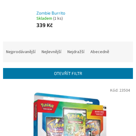
Zombie Burrito
Skladem
(1 ks)
339 Kč
Ř
a
Nejprodávanější
Nejlevnější
Nejdražší
Abecedně
z
e
n
OTEVŘÍT FILTR
í
p
V
Kód:
23504
r
ý
o
p
d
i
u
s
k
p
t
r
ů
o