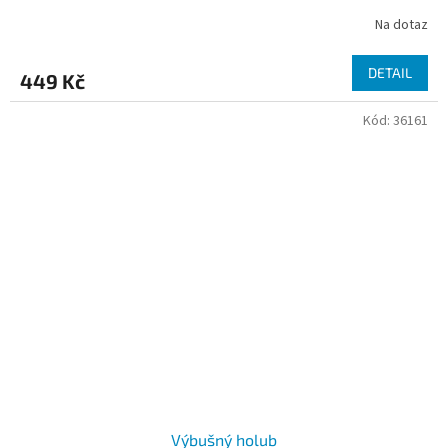
Na dotaz
DETAIL
449 Kč
Kód:
36161
Výbušný holub