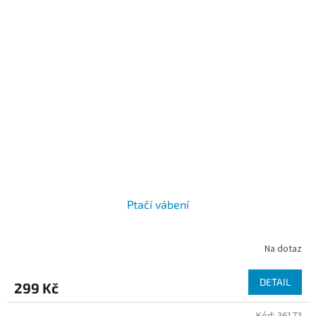
Ptačí vábení
Na dotaz
DETAIL
299 Kč