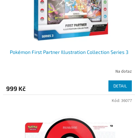
d
u
k
t
ů
Pokémon First Partner Illustration Collection Series 3
Na dotaz
DETAIL
999 Kč
Kód:
36077