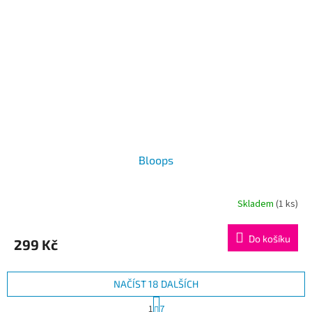
Bloops
Skladem
(1 ks)
Do košíku
299 Kč
NAČÍST 18 DALŠÍCH
S
1
7