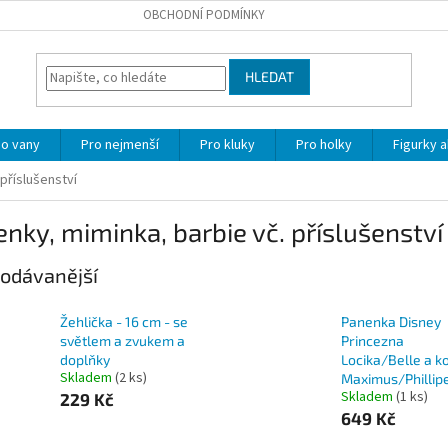
OBCHODNÍ PODMÍNKY
HLEDAT
o vany
Pro nejmenší
Pro kluky
Pro holky
Figurky a
příslušenství
nky, miminka, barbie vč. příslušenství
odávanější
Žehlička - 16 cm - se
Panenka Disney
světlem a zvukem a
Princezna
doplňky
Locika/Belle a k
Skladem
(2 ks)
Maximus/Phillip
Skladem
(1 ks)
229 Kč
649 Kč