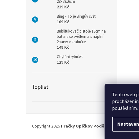
28x28x6cm
229 Kč
Bing - To je Bingův svět
169 Kč
Bublifukovač pistole 13cm na
baterie se světlem a s náplní
2barvy v krabičce
149 Kč
Chytání rybiček
129 Kč
Toplist
Tento web po
procházením 
používáním.
Z
á
Nastaven
Copyright 2026
Hračky Opičkov Poděbrady
. Všechna p
p
a