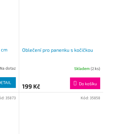
6 cm
Oblečení pro panenku s kočičkou
Na dotaz
Skladem
(2 ks)
DETAIL
Do košíku
199 Kč
ód:
35873
Kód:
35858