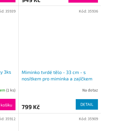
ód:
35939
Kód:
35936
y 3ks
Miminko tvrdé tělo - 33 cm - s
nosítkem pro miminka a zajíčkem
dem
(1 ks)
Na dotaz
DETAIL
 košíku
799 Kč
ód:
35912
Kód:
35909