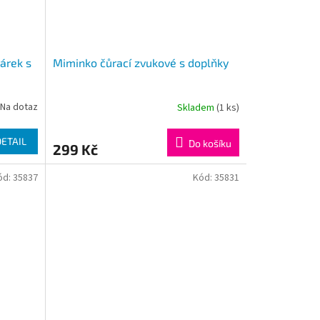
árek s
Miminko čůrací zvukové s doplňky
Na dotaz
Skladem
(1 ks)
DETAIL
Do košíku
299 Kč
ód:
35837
Kód:
35831