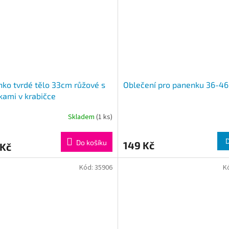
ko tvrdé tělo 33cm růžové s
Oblečení pro panenku 36-4
kami v krabičce
Skladem
(1 ks)
Do košíku
149 Kč
 Kč
Kód:
35906
K