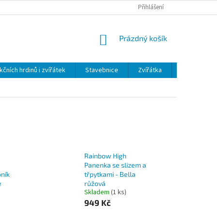
Přihlášení
NÁKUPNÍ
Prázdný košík
KOŠÍK
kčních hrdinů i zvířátek
Stavebnice
Zvířátka
Plyš
H
Rainbow High
Panenka se slizem a
oník
třpytkami - Bella
e
růžová
Skladem
(1 ks)
949 Kč