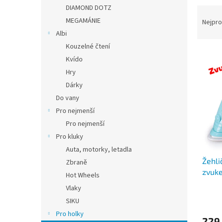
n
DIAMOND DOTZ
Ř
e
a
MEGAMÁNIE
Nejpro
l
z
Albi
e
Kouzelné čtení
V
n
Kvído
ý
í
Hry
p
p
Dárky
i
r
s
o
Do vany
p
d
Pro nejmenší
r
u
Pro nejmenší
o
k
Pro kluky
d
t
Auta, motorky, letadla
u
ů
Žehli
k
Zbraně
zvuk
t
Hot Wheels
ů
Vlaky
SIKU
Pro holky
229