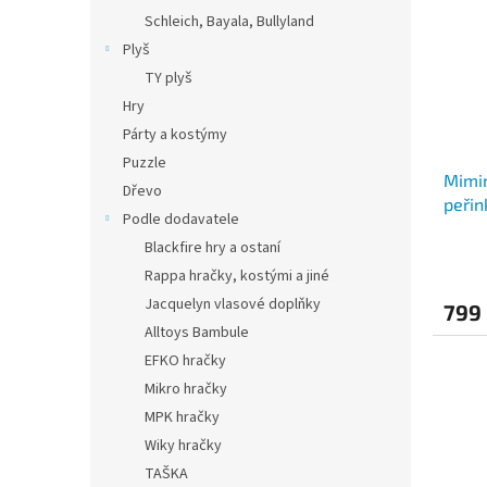
Schleich, Bayala, Bullyland
Plyš
TY plyš
Hry
Párty a kostýmy
Puzzle
Mimin
Dřevo
peřin
Podle dodavatele
Blackfire hry a ostaní
Rappa hračky, kostými a jiné
Jacquelyn vlasové doplňky
799
Alltoys Bambule
EFKO hračky
Mikro hračky
MPK hračky
Wiky hračky
TAŠKA