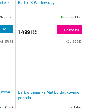
enka -
Barbie X Wednesday
Na dotaz
Skladem
(1 ks)
DETAIL
Do košíku
1 499 Kč
ód:
35654
Kód:
35645
růžová
Barbie panenka Malibu Batikované
pohoda
dem
(1 ks)
Na dotaz