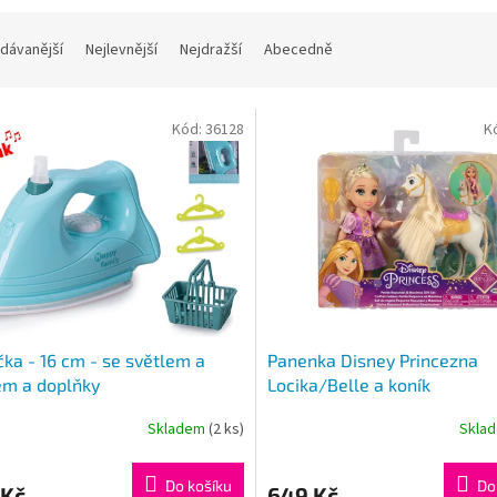
dávanější
Nejlevnější
Nejdražší
Abecedně
Kód:
36128
K
čka - 16 cm - se světlem a
Panenka Disney Princezna
em a doplňky
Locika/Belle a koník
Maximus/Phillipe
Skladem
(2 ks)
Skla
Do košíku
Do
 Kč
649 Kč