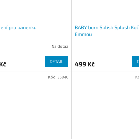
ení pro panenku
BABY born Splish Splash Koč
Emmou
Na dotaz
DETAIL
Kč
499 Kč
Kód:
35840
K