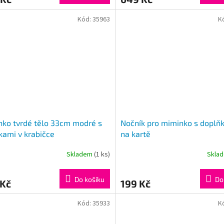
Kód:
35963
K
ko tvrdé tělo 33cm modré s
Nočník pro miminko s doplňk
kami v krabičce
na kartě
Skladem
(1 ks)
Skla
Do košíku
Do
 Kč
199 Kč
Kód:
35933
K