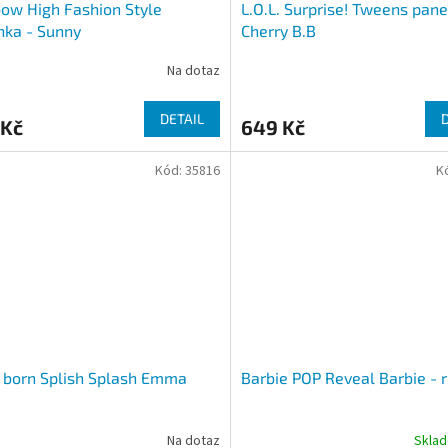
ow High Fashion Style
L.O.L. Surprise! Tweens pan
nka - Sunny
Cherry B.B
Na dotaz
DETAIL
 Kč
649 Kč
Kód:
35816
K
 born Splish Splash Emma
Barbie POP Reveal Barbie - 
Na dotaz
Skla