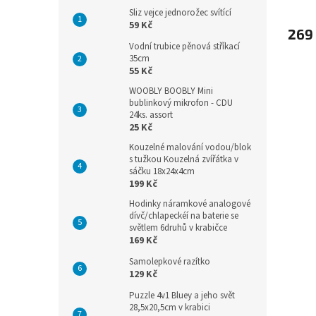
Sliz vejce jednorožec svítící
59 Kč
269
Vodní trubice pěnová stříkací
35cm
55 Kč
WOOBLY BOOBLY Mini
bublinkový mikrofon - CDU
24ks. assort
25 Kč
Kouzelné malování vodou/blok
s tužkou Kouzelná zvířátka v
sáčku 18x24x4cm
199 Kč
Hodinky náramkové analogové
dívč/chlapeckéí na baterie se
světlem 6druhů v krabičce
169 Kč
Samolepkové razítko
129 Kč
Puzzle 4v1 Bluey a jeho svět
28,5x20,5cm v krabici