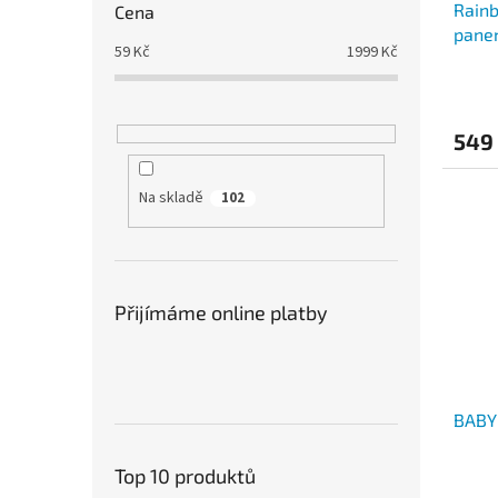
Rainb
Cena
pane
59
Kč
1999
Kč
549
Na skladě
102
Přijímáme online platby
BABY
Top 10 produktů