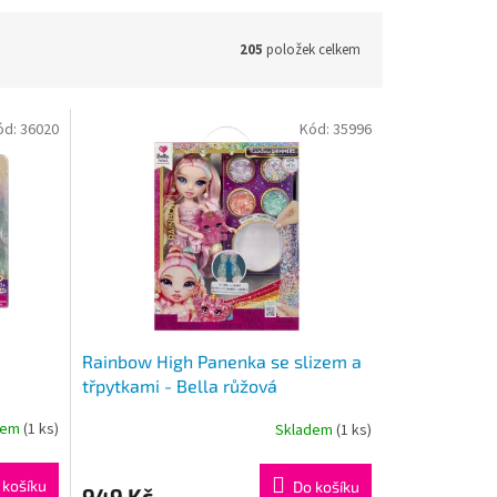
205
položek celkem
ód:
36020
Kód:
35996
Rainbow High Panenka se slizem a
třpytkami - Bella růžová
dem
(1 ks)
Skladem
(1 ks)
 košíku
Do košíku
949 Kč