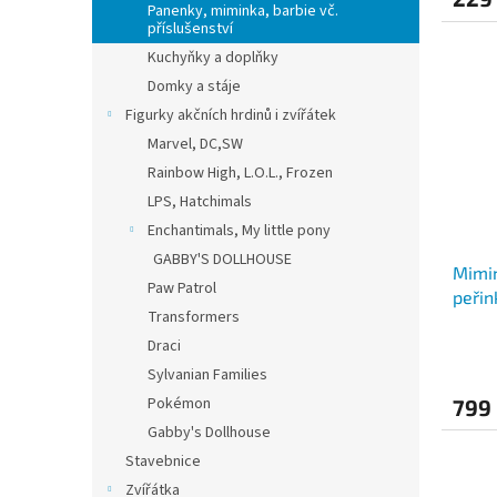
Panenky, miminka, barbie vč.
příslušenství
Kuchyňky a doplňky
Domky a stáje
Figurky akčních hrdinů i zvířátek
Marvel, DC,SW
Rainbow High, L.O.L., Frozen
LPS, Hatchimals
Enchantimals, My little pony
GABBY'S DOLLHOUSE
Mimin
Paw Patrol
peřin
Transformers
Draci
Sylvanian Families
Pokémon
799
Gabby's Dollhouse
Stavebnice
Zvířátka