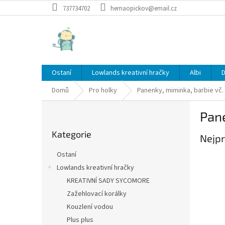
Přejít
737734702
hernaopickov@email.cz
na
obsah
Ostaní
Lowlands kreativní hračky
Albi
D
Domů
Pro holky
Panenky, miminka, barbie vč. 
P
Pane
o
Přeskočit
s
Kategorie
kategorie
Nejpr
t
r
Ostaní
a
Lowlands kreativní hračky
n
KREATIVNÍ SADY SYCOMORE
n
í
Zažehlovací korálky
p
Kouzlení vodou
a
Plus plus