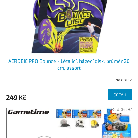
AEROBIE PRO Bounce - Létající. házecí disk, průměr 20
cm, assort
Na dotaz
DETAIL
249 Kč
Kód:
36297