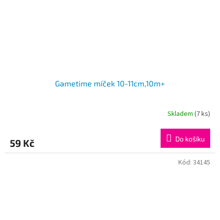
Gametime míček 10-11cm,10m+
Skladem
(7 ks)
Do košíku
59 Kč
Kód:
34145