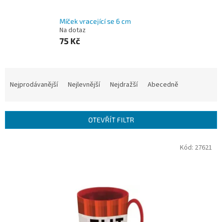
Míček vracející se 6 cm
Na dotaz
75 Kč
Ř
a
Nejprodávanější
Nejlevnější
Nejdražší
Abecedně
z
e
n
OTEVŘÍT FILTR
í
p
V
Kód:
27621
r
ý
o
p
d
i
u
s
k
p
t
r
ů
o