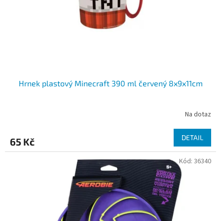
d
u
k
t
ů
Hrnek plastový Minecraft 390 ml červený 8x9x11cm
Na dotaz
DETAIL
65 Kč
Kód:
36340