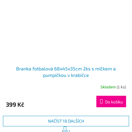
Branka fotbalová 68x45x35cm 2ks s míčkem a
pumpičkou v krabičce
Skladem
(1 ks)
Do košíku
399 Kč
NAČÍST 18 DALŠÍCH
S
1
11