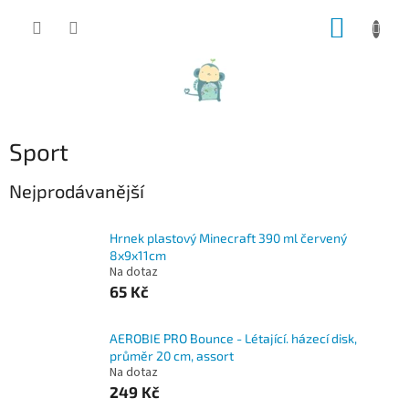
Přejít
NÁKUP
na
obsah
KOŠÍK
Sport
Nejprodávanější
Hrnek plastový Minecraft 390 ml červený
8x9x11cm
Na dotaz
65 Kč
AEROBIE PRO Bounce - Létající. házecí disk,
průměr 20 cm, assort
Na dotaz
249 Kč