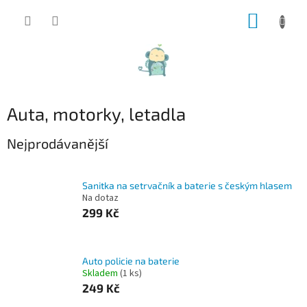
Přejít
NÁKUP
na
obsah
KOŠÍK
Auta, motorky, letadla
Nejprodávanější
Sanitka na setrvačník a baterie s českým hlasem
Na dotaz
299 Kč
Auto policie na baterie
Skladem
(1 ks)
249 Kč