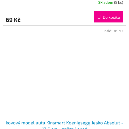
Skladem
(5 ks)
Do košíku
69 Kč
Kód:
36152
kovový model auta Kinsmart Koenigsegg Jesko Absolut -
12.5 cm - zpětný chod