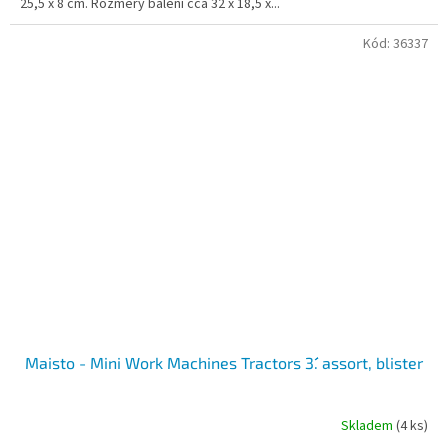
25,5 x 8 cm. Rozměry balení cca 32 x 18,5 x...
Kód:
36337
Maisto - Mini Work Machines Tractors 3´´. assort, blister
Skladem
(4 ks)