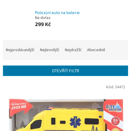
Policejní auto na baterie
Na dotaz
299 Kč
Ř
a
Nejprodávanější
Nejlevnější
Nejdražší
Abecedně
z
e
n
OTEVŘÍT FILTR
í
p
V
Kód:
34472
r
ý
o
p
d
i
u
s
k
p
t
r
ů
o