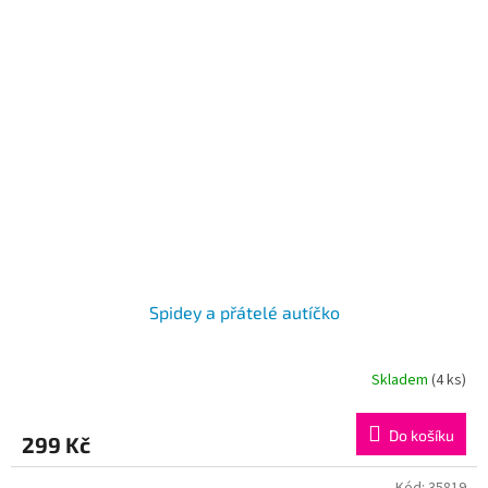
Spidey a přátelé autíčko
Skladem
(4 ks)
Do košíku
299 Kč
Kód:
35819