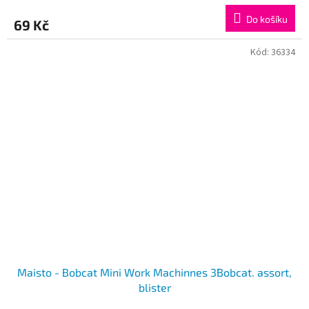
Do košíku
69 Kč
Kód:
36334
Maisto - Bobcat Mini Work Machinnes 3´´Bobcat. assort,
blister