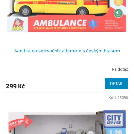
d
u
k
t
ů
Sanitka na setrvačník a baterie s českým hlasem
Na dotaz
DETAIL
299 Kč
Kód:
28098