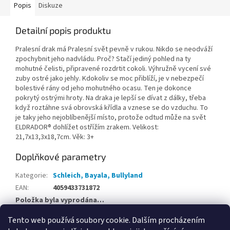
Popis
Diskuze
Detailní popis produktu
Pralesní drak má Pralesní svět pevně v rukou. Nikdo se neodváží
zpochybnit jeho nadvládu. Proč? Stačí jediný pohled na ty
mohutné čelisti, připravené rozdrtit cokoli. Výhružně vycení své
zuby ostré jako jehly. Kdokoliv se moc přiblíží, je v nebezpečí
bolestivé rány od jeho mohutného ocasu. Ten je dokonce
pokrytý ostrými hroty. Na draka je lepší se dívat z dálky, třeba
když roztáhne svá obrovská křídla a vznese se do vzduchu. To
je taky jeho nejoblíbenější místo, protože odtud může na svět
ELDRADOR® dohlížet ostřížím zrakem. Velikost:
21,7x13,3x18,7cm. Věk: 3+
Doplňkové parametry
Kategorie
:
Schleich, Bayala, Bullyland
EAN
:
4059433731872
Položka byla vyprodána…
Tento web používá soubory cookie. Dalším procházením