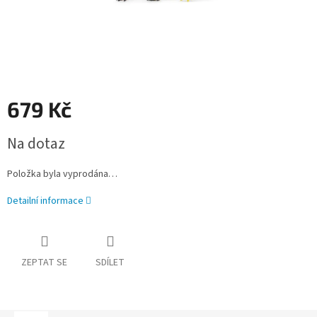
679 Kč
Měrná
Na dotaz
cena:
Položka byla vyprodána…
Detailní informace
ZEPTAT SE
SDÍLET