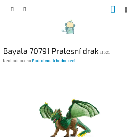
Přejít
NÁKUP
na
obsah
KOŠÍK
Bayala 70791 Pralesní drak
21521
Průměrné
Neohodnoceno
Podrobnosti hodnocení
hodnocení
produktu
je
0,0
z
5
hvězdiček.