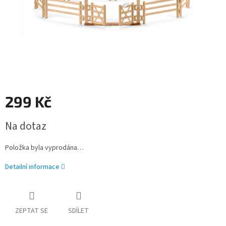
299 Kč
Měrná
Na dotaz
cena:
Položka byla vyprodána…
Detailní informace
ZEPTAT SE
SDÍLET