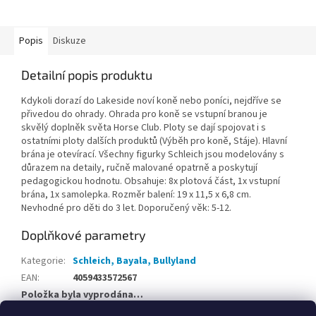
Popis
Diskuze
Detailní popis produktu
Kdykoli dorazí do Lakeside noví koně nebo poníci, nejdříve se
přivedou do ohrady. Ohrada pro koně se vstupní branou je
skvělý doplněk světa Horse Club. Ploty se dají spojovat i s
ostatními ploty dalších produktů (Výběh pro koně, Stáje). Hlavní
brána je otevírací. Všechny figurky Schleich jsou modelovány s
důrazem na detaily, ručně malované opatrně a poskytují
pedagogickou hodnotu. Obsahuje: 8x plotová část, 1x vstupní
brána, 1x samolepka. Rozměr balení: 19 x 11,5 x 6,8 cm.
Nevhodné pro děti do 3 let. Doporučený věk: 5-12.
Doplňkové parametry
Kategorie
:
Schleich, Bayala, Bullyland
EAN
:
4059433572567
Položka byla vyprodána…