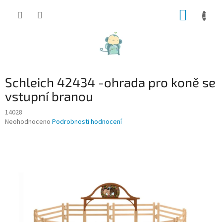
Přejít
NÁKUP
na
obsah
KOŠÍK
Schleich 42434 -ohrada pro koně se
vstupní branou
14028
Průměrné
Neohodnoceno
Podrobnosti hodnocení
hodnocení
produktu
je
0,0
z
5
hvězdiček.