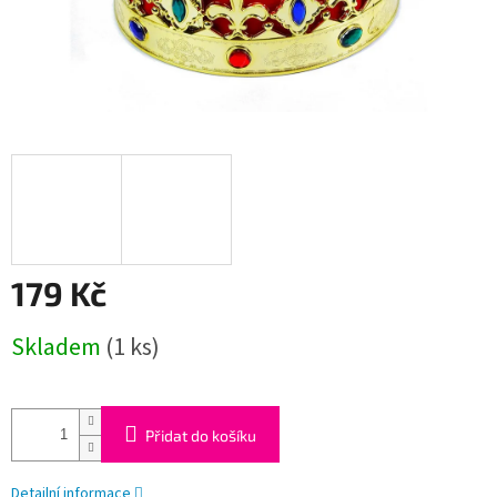
179 Kč
Měrná
Skladem
(1 ks)
cena:
Přidat do košíku
Detailní informace