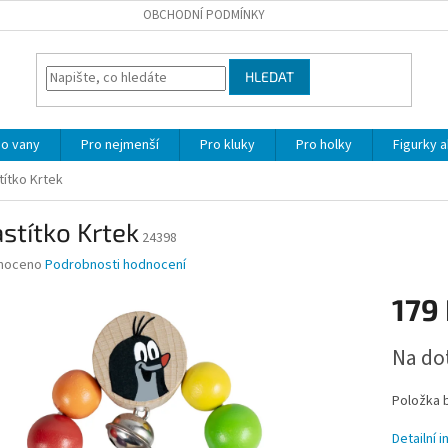
OBCHODNÍ PODMÍNKY
HLEDAT
o vany
Pro nejmenší
Pro kluky
Pro holky
Figurky a
títko Krtek
stítko Krtek
24398
né
noceno
Podrobnosti hodnocení
ní
179
u
Měrná
Na do
cena:
ek.
Položka 
Detailní 