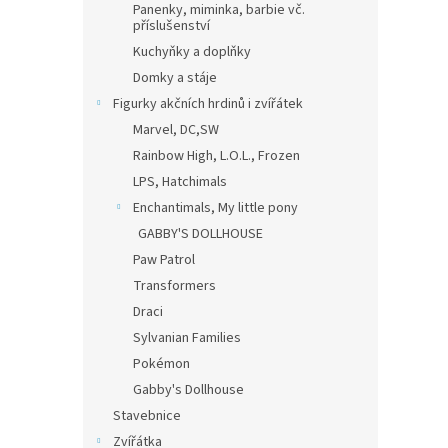
Panenky, miminka, barbie vč.
příslušenství
Kuchyňky a doplňky
Domky a stáje
Figurky akčních hrdinů i zvířátek
Marvel, DC,SW
Rainbow High, L.O.L., Frozen
LPS, Hatchimals
Enchantimals, My little pony
GABBY'S DOLLHOUSE
Paw Patrol
Transformers
Draci
Sylvanian Families
Pokémon
Gabby's Dollhouse
Stavebnice
Zvířátka