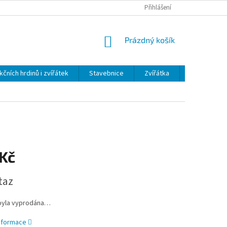
Přihlášení
NÁKUPNÍ
Prázdný košík
KOŠÍK
kčních hrdinů i zvířátek
Stavebnice
Zvířátka
Plyš
H
 Kč
taz
byla vyprodána…
informace