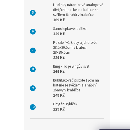
Hodinky náramkové analogové
dívč/chlapeckéí na baterie se
světlem 6druhů v krabičce
169 Kč
Samolepkové razítko
129 Kč
Puzzle 4v1 Bluey a jeho svět
28,5x20,5cm v krabici
28x28x6cm
229 Kč
Bing - To je Bingův svět
169 Kč
Bublifukovač pistole 13cm na
baterie se světlem a s náplní
2barvy v krabičce
149 Kč
Chytání rybiček
129 Kč