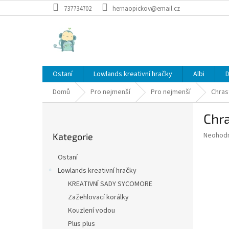
Přejít
737734702
hernaopickov@email.cz
na
obsah
Ostaní
Lowlands kreativní hračky
Albi
D
Domů
Pro nejmenší
Pro nejmenší
Chras
P
Chra
o
Přeskočit
s
Průměr
Neohod
Kategorie
kategorie
t
hodnoce
r
produkt
Ostaní
a
je
Lowlands kreativní hračky
0,0
n
z
KREATIVNÍ SADY SYCOMORE
n
5
í
Zažehlovací korálky
hvězdič
p
Kouzlení vodou
a
Plus plus