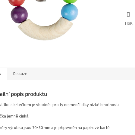
TISK
s
Diskuze
ailní popis produktu
stítko s krtečkem je vhodné i pro ty nejmenší díky nízké hmotnosti.
ička jemně cinká.
ěry výrobku jsou 70×80 mm a je připevněn na papírové kartě.