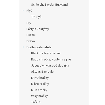
Schleich, Bayala, Bullyland
Plyš
TY plyš
Hry
Párty a kostýmy
Puzzle
Dřevo
Podle dodavatele
Blackfire hry a ostaní
Rappa hračky, kostými a jiné
Jacquelyn vlasové doplňky
Alltoys Bambule
EFKO hračky
Mikro hračky
MPK hračky
Wiky hračky
TAŠKA