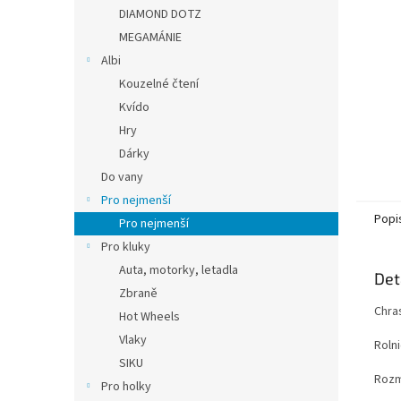
n
DIAMOND DOTZ
e
MEGAMÁNIE
l
Albi
Kouzelné čtení
Kvído
Hry
Dárky
Do vany
Pro nejmenší
Popi
Pro nejmenší
Pro kluky
Auta, motorky, letadla
Det
Zbraně
Chra
Hot Wheels
Vlaky
Roln
SIKU
Rozm
Pro holky