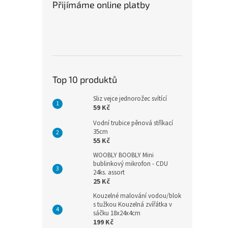
Přijímáme online platby
Top 10 produktů
Sliz vejce jednorožec svítící
59 Kč
Vodní trubice pěnová stříkací
35cm
55 Kč
WOOBLY BOOBLY Mini
bublinkový mikrofon - CDU
24ks. assort
25 Kč
Kouzelné malování vodou/blok
s tužkou Kouzelná zvířátka v
sáčku 18x24x4cm
199 Kč