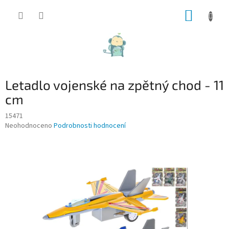
Přejít
NÁKUP
na
obsah
KOŠÍK
Letadlo vojenské na zpětný chod - 11
cm
15471
Průměrné
Neohodnoceno
Podrobnosti hodnocení
hodnocení
produktu
je
0,0
z
5
hvězdiček.