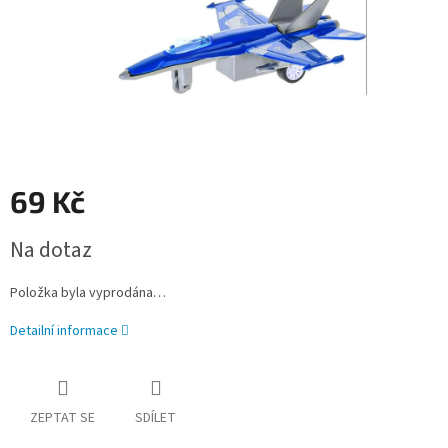
69 Kč
Měrná
Na dotaz
cena:
Položka byla vyprodána…
Detailní informace
ZEPTAT SE
SDÍLET