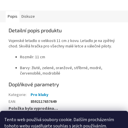
Popis
Diskuze
Detailní popis produktu
Vojenské letadlo o velikosti 11 cm z kovu. Letadlo je na zpětný
chod. Skvělá hračka pro všechny malé letce a válečné piloty.
Rozměr: 11 cm
Barvy: žluté, zelené, oranžové, stříbrné, modré,
červenobílé, modrobílé
Doplňkové parametry
Kategorie
:
Pro kluky
EAN
:
8592117657649
Položka byla vyprodána…
Tento web používá soubory cookie. Dalším procházením
Z
tohoto webu vyjadřujete souhlas s jejich používáním.