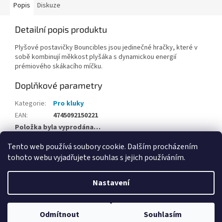
Popis
Diskuze
Detailní popis produktu
Plyšové postavičky Bouncibles jsou jedinečné hračky, které v
sobě kombinují měkkost plyšáka s dynamickou energií
prémiového skákacího míčku.
Doplňkové parametry
Kategorie
:
Pro kluky
EAN
:
4745092150221
Položka byla vyprodána…
Tento web používá soubory cookie. Dalším procházením
Z
tohoto webu vyjadřujete souhlas s jejich používáním.
á
Vytvořil Shoptet
p
Nastavení
a
t
Copyright 2026
Hračky Opičkov Poděbrady
. Všechna práva
í
Odmítnout
Souhlasím
vyhrazena.
Upravit nastavení cookies