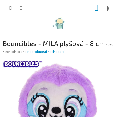
Přejít
NÁKUP
na
obsah
KOŠÍK
Bouncibles - MILA plyšová - 8 cm
4060
Průměrné
Neohodnoceno
Podrobnosti hodnocení
hodnocení
produktu
je
0,0
z
5
hvězdiček.