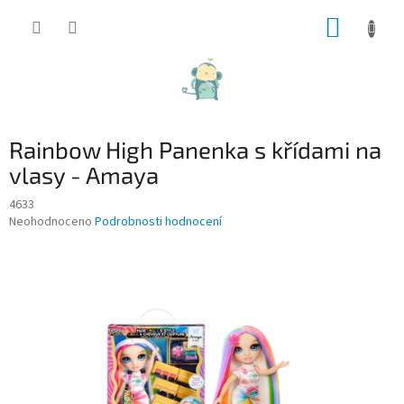
Přejít
NÁKUP
na
obsah
KOŠÍK
Rainbow High Panenka s křídami na
vlasy - Amaya
4633
Průměrné
Neohodnoceno
Podrobnosti hodnocení
hodnocení
produktu
je
0,0
z
5
hvězdiček.