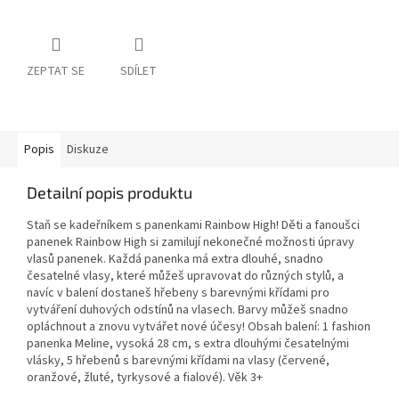
ZEPTAT SE
SDÍLET
Popis
Diskuze
Detailní popis produktu
Staň se kadeřníkem s panenkami Rainbow High! Děti a fanoušci
panenek Rainbow High si zamilují nekonečné možnosti úpravy
vlasů panenek. Každá panenka má extra dlouhé, snadno
česatelné vlasy, které můžeš upravovat do různých stylů, a
navíc v balení dostaneš hřebeny s barevnými křídami pro
vytváření duhových odstínů na vlasech. Barvy můžeš snadno
opláchnout a znovu vytvářet nové účesy! Obsah balení: 1 fashion
panenka Meline, vysoká 28 cm, s extra dlouhými česatelnými
vlásky, 5 hřebenů s barevnými křídami na vlasy (červené,
oranžové, žluté, tyrkysové a fialové). Věk 3+