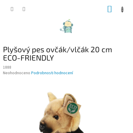
Přejít
NÁKUP
na
obsah
KOŠÍK
Plyšový pes ovčák/vlčák 20 cm
ECO-FRIENDLY
1888
Průměrné
Neohodnoceno
Podrobnosti hodnocení
hodnocení
produktu
je
0,0
z
5
hvězdiček.