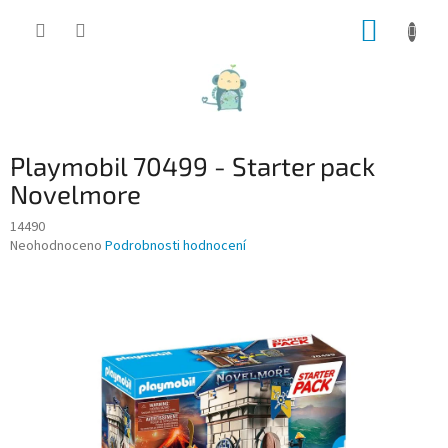
Přejít
NÁKUP
na
obsah
KOŠÍK
Playmobil 70499 - Starter pack
Novelmore
14490
Průměrné
Neohodnoceno
Podrobnosti hodnocení
hodnocení
produktu
je
0,0
z
5
hvězdiček.