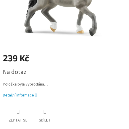
239 Kč
Měrná
Na dotaz
cena:
Položka byla vyprodána…
Detailní informace
ZEPTAT SE
SDÍLET