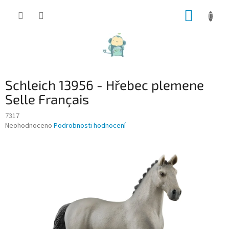
Přejít
NÁKUP
na
obsah
KOŠÍK
Schleich 13956 - Hřebec plemene
Selle Français
7317
Průměrné
Neohodnoceno
Podrobnosti hodnocení
hodnocení
produktu
je
0,0
z
5
hvězdiček.