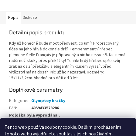
Popis
Diskuze
Detailní popis produktu
Kdy už konečně bude moct předvést, co umí? Propracovaný
účes na jeho hřívě dokonale drží. Temperamentní hřebec
plemene Selle Français je připravený a nic ho nezadrží. Nic nemá
radši než skoky přes překážky! Tenhle hrdý hřebec upře svůj
zrak na další překážku a elegantním klusem vyrazí vpřed.
Vítězství má na dosah. Nic už ho nezastaví. Rozměry:
15x11x3,2cm. Vhodné pro děti od 3 let.
Doplňkové parametry
Kategorie
:
Olymptoy hračky
EAN
:
4059433578286
Položka byla vyprodána…
Tento web používá soubory cookie. Dalším procházením
Z
tohoto webu vyjadřujete souhlas s jejich používáním.