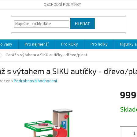
OBCHODNÍ PODMÍNKY
HLEDAT
o vany
Pro nejmenší
Pro kluky
Pro holky
Figurky a
Garáž s výtahem a SIKU autíčky - dřevo/plast
ž s výtahem a SIKU autíčky - dřevo/pl
né
noceno
Podrobnosti hodnocení
ní
999
u
Měrná
Skla
cena:
ek.