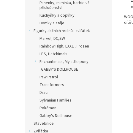
Panenky, miminka, barbie vč.
příslušenství
Kuchyňky a doplňky
WOOD
dítě
Domky a stáje
Figurky akčních hrdinů i zvířátek
Marvel, DC,SW
Rainbow High, L.O.L., Frozen
LPS, Hatchimals
Enchantimals, My little pony
GABBY'S DOLLHOUSE
Paw Patrol
Transformers
Draci
Sylvanian Families
Pokémon
Gabby's Dollhouse
Stavebnice
Zvířátka