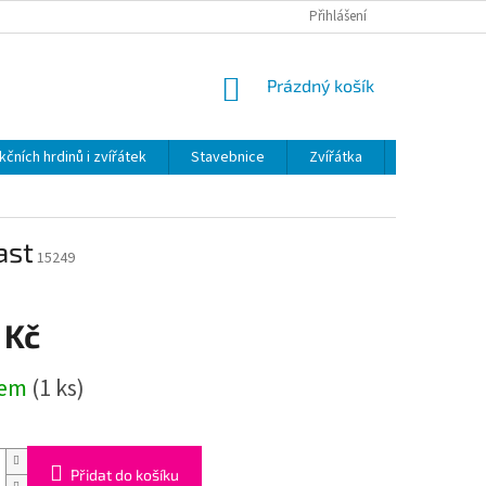
Přihlášení
NÁKUPNÍ
Prázdný košík
KOŠÍK
kčních hrdinů i zvířátek
Stavebnice
Zvířátka
Plyš
H
ast
15249
 Kč
dem
(1 ks)
Přidat do košíku