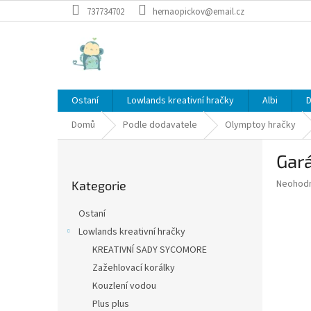
Přejít
737734702
hernaopickov@email.cz
na
obsah
Ostaní
Lowlands kreativní hračky
Albi
D
Domů
Podle dodavatele
Olymptoy hračky
P
Gará
o
Přeskočit
s
Průměr
Neohod
Kategorie
kategorie
t
hodnoce
r
produkt
Ostaní
a
je
Lowlands kreativní hračky
0,0
n
z
KREATIVNÍ SADY SYCOMORE
n
5
í
Zažehlovací korálky
hvězdič
p
Kouzlení vodou
a
Plus plus