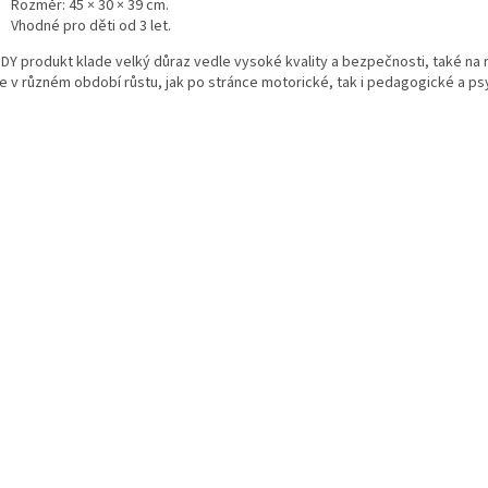
Rozměr: 45 × 30 × 39 cm.
Vhodné pro děti od 3 let.
Y produkt klade velký důraz vedle vysoké kvality a bezpečnosti, také na 
te v různém období růstu, jak po stránce motorické, tak i pedagogické a ps