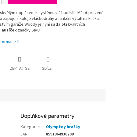
 skvělým doplňkem k systému vláčkodráh. Má připravené
 zapojení koleje vláčkodráhy a funkční výtah na kličku.
nstvím garáže Woody je nyní
sada 5ti
kvalitních
h
autíček
značky SIKU.
informace
ZEPTAT SE
SDÍLET
Doplňkové parametry
Kategorie
:
Olymptoy hračky
EAN
:
8591864930708