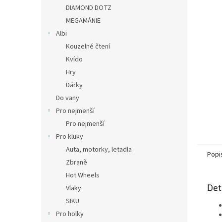
n
DIAMOND DOTZ
e
MEGAMÁNIE
l
Albi
Kouzelné čtení
Kvído
Hry
Dárky
Do vany
Pro nejmenší
Pro nejmenší
Pro kluky
Auta, motorky, letadla
Popi
Zbraně
Hot Wheels
Det
Vlaky
SIKU
Pro holky