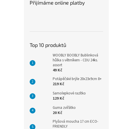
Přijímáme online platby
Top 10 produktů
WOOBLY BOOBLY Bublinková
hůlka s větrníkem - CDU 24ks.
assort
49 Kč
Potápěčské brýle 20x23x9cm 8+
219 Kč
Samolepkové razítko
129 Kč
Guma zvířátko
20 Kč
Plyšová moucha 17 cm ECO-
FRIENDLY