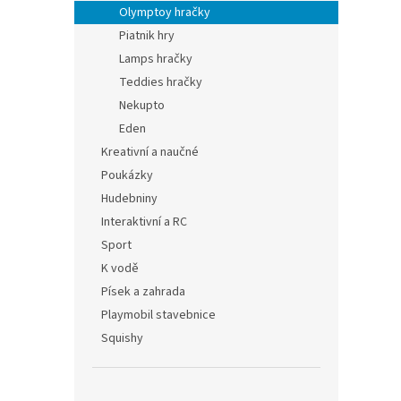
Olymptoy hračky
Piatnik hry
Lamps hračky
Teddies hračky
Nekupto
Eden
Kreativní a naučné
Poukázky
Hudebniny
Interaktivní a RC
Sport
K vodě
Písek a zahrada
Playmobil stavebnice
Squishy