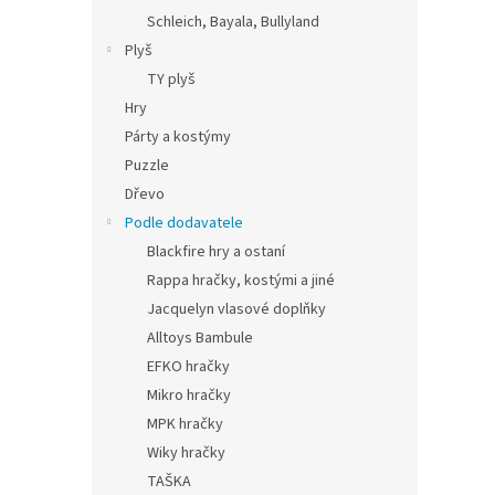
Schleich, Bayala, Bullyland
Plyš
TY plyš
Hry
Párty a kostýmy
Puzzle
Dřevo
Podle dodavatele
Blackfire hry a ostaní
Rappa hračky, kostými a jiné
Jacquelyn vlasové doplňky
Alltoys Bambule
EFKO hračky
Mikro hračky
MPK hračky
Wiky hračky
TAŠKA