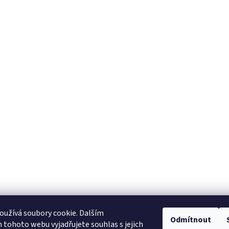
užívá soubory cookie. Dalším
Odmítnout
tohoto webu vyjadřujete souhlas s jejich