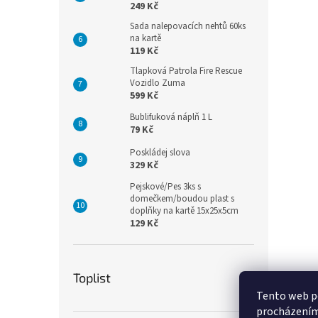
249 Kč
Sada nalepovacích nehtů 60ks
na kartě
119 Kč
Tlapková Patrola Fire Rescue
Vozidlo Zuma
599 Kč
Bublifuková náplň 1 L
79 Kč
Poskládej slova
329 Kč
Pejskové/Pes 3ks s
domečkem/boudou plast s
doplňky na kartě 15x25x5cm
129 Kč
Toplist
Tento web po
procházením 