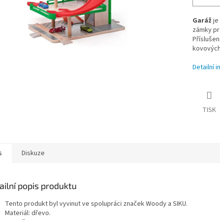
Garáž
je
zámky pro
Přísluše
kovovýc
Detailní 
TISK
s
Diskuze
ailní popis produktu
Tento produkt byl vyvinut ve spolupráci značek Woody a SIKU.
Materiál: dřevo.