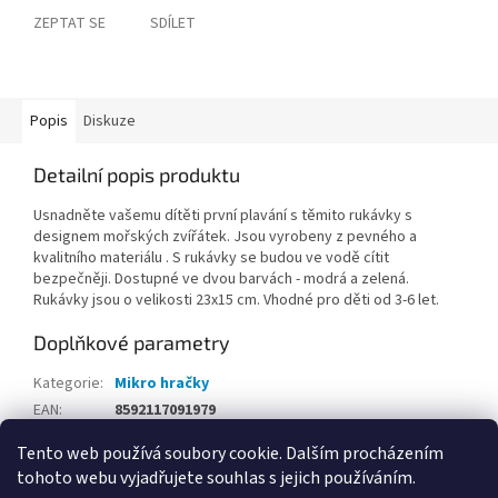
ZEPTAT SE
SDÍLET
Popis
Diskuze
Detailní popis produktu
Usnadněte vašemu dítěti první plavání s těmito rukávky s
designem mořských zvířátek. Jsou vyrobeny z pevného a
kvalitního materiálu . S rukávky se budou ve vodě cítit
bezpečněji. Dostupné ve dvou barvách - modrá a zelená.
Rukávky jsou o velikosti 23x15 cm. Vhodné pro děti od 3-6 let.
Doplňkové parametry
Kategorie
:
Mikro hračky
EAN
:
8592117091979
Tento web používá soubory cookie. Dalším procházením
Z
tohoto webu vyjadřujete souhlas s jejich používáním.