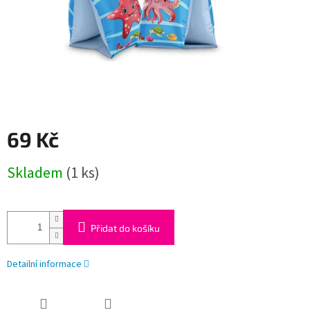
69 Kč
Měrná
Skladem
(1 ks)
cena:
Přidat do košíku
Detailní informace