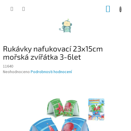
Přejít
NÁKUP
na
obsah
KOŠÍK
Rukávky nafukovací 23x15cm
mořská zvířátka 3-6let
11640
Průměrné
Neohodnoceno
Podrobnosti hodnocení
hodnocení
produktu
je
0,0
z
5
hvězdiček.