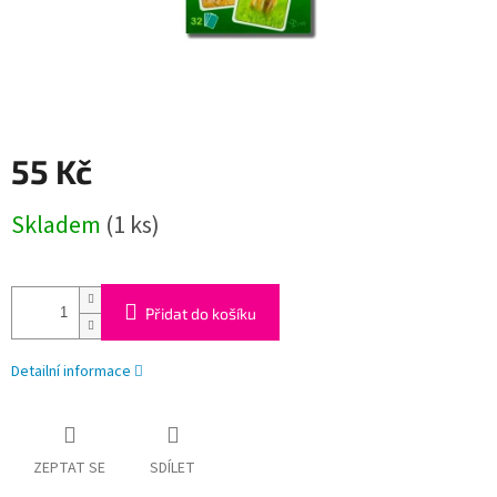
55 Kč
Měrná
Skladem
(1 ks)
cena:
Přidat do košíku
Detailní informace
ZEPTAT SE
SDÍLET