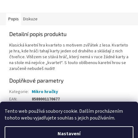
Popis
Diskuze
Detailní popis produktu
Klasická karetní hra kvarteto s motivem zvířátek z lesa. Kvarteto
je hra, kde hráči tahají karty jeden od druhého a skládají z nich
čtveřice. Vítězem se stává hráč, který nemá v ruce žádné karty a
na stole má nejvíce „kvartet“. S touto oblíbenou karetní hrou se
zaručeně nebudeš nudit!
Doplňkové parametry
Kategorie
:
Mikro hračky
EAN
:
8588001170677
Tento web používá soubory cookie. Dalším procházením
Z
tohoto webu vyjadřujete souhlas s jejich používáním.
á
Vytvořil Shoptet
p
Nastavení
a