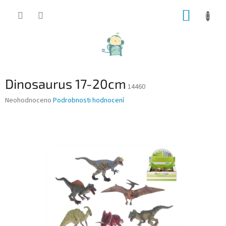
Přejít
NÁKUP
na
obsah
KOŠÍK
Dinosaurus 17-20cm
14460
Průměrné
Neohodnoceno
Podrobnosti hodnocení
hodnocení
produktu
je
0,0
z
5
hvězdiček.