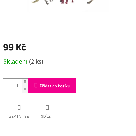
99 Kč
Měrná
Skladem
(2 ks)
cena:
Přidat do košíku
ZEPTAT SE
SDÍLET