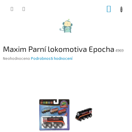
Přejít
NÁKUP
na
obsah
KOŠÍK
Maxim Parní lokomotiva Epocha
4969
Průměrné
Neohodnoceno
Podrobnosti hodnocení
hodnocení
produktu
je
0,0
z
5
hvězdiček.