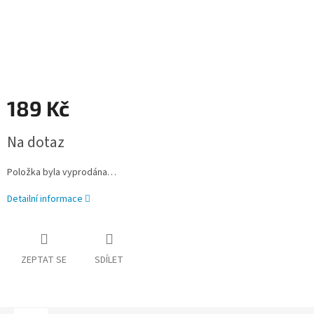
189 Kč
Měrná
Na dotaz
cena:
Položka byla vyprodána…
Detailní informace
ZEPTAT SE
SDÍLET