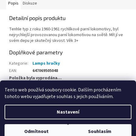
Popis
Diskuze
Detailní popis produktu
Tenhle typ z roku 1960-1961 rychlíkové parní lokomotivy, byl
nejrychlejší provozovanou parní lokomotivou na světě. Mít jí ve
svém depu je skutečný skvost. Věk 3+
Doplňkové parametry
Kategorie
:
Lamps hračky
EAN
:
647069505048
Položka byla vyprodána…
Tento web používá soubory cookie. Dalším procházením
Z
tohoto webu vyjadřujete souhlas s jejich používáním.
á
Vytvořil Shoptet
p
Nastavení
a
t
Copyright 2026
Hračky Opičkov Poděbrady
. Všechna práva
í
Odmítnout
Souhlasím
vyhrazena.
Upravit nastavení cookies