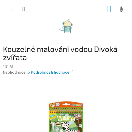
Přejít
NÁKUP
na
obsah
KOŠÍK
Kouzelné malování vodou Divoká
zvířata
13128
Průměrné
Neohodnoceno
Podrobnosti hodnocení
hodnocení
produktu
je
0,0
z
5
hvězdiček.