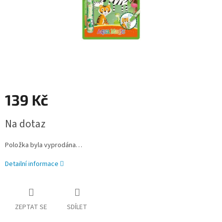
139 Kč
Měrná
Na dotaz
cena:
Položka byla vyprodána…
Detailní informace
ZEPTAT SE
SDÍLET