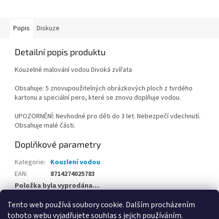
Popis
Diskuze
Detailní popis produktu
Kouzelné malování vodou Divoká zvířata
Obsahuje: 5 znovupoužitelných obrázkových ploch z tvrdého
kartonu a speciální pero, které se znovu doplňuje vodou.
UPOZORNĚNÍ: Nevhodné pro děti do 3 let. Nebezpečí vdechnutí.
Obsahuje malé části.
Doplňkové parametry
Kategorie
:
Kouzlení vodou
EAN
:
8714274025783
Položka byla vyprodána…
Tento web používá soubory cookie. Dalším procházením
Z
tohoto webu vyjadřujete souhlas s jejich používáním.