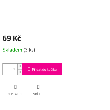
69 Kč
Měrná
Skladem
(3 ks)
cena:
Přidat do košíku
ZEPTAT SE
SDÍLET