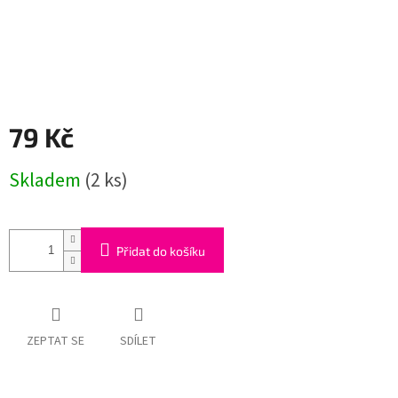
79 Kč
Měrná
Skladem
(2 ks)
cena:
Přidat do košíku
ZEPTAT SE
SDÍLET