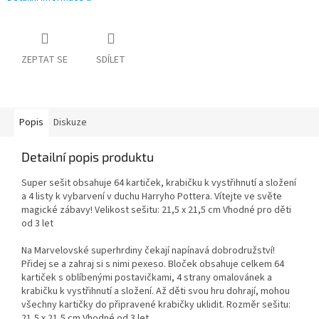
ZEPTAT SE
SDÍLET
Popis
Diskuze
Detailní popis produktu
Super sešit obsahuje 64 kartiček, krabičku k vystřihnutí a složení
a 4 listy k vybarvení v duchu Harryho Pottera. Vítejte ve světe
magické zábavy! Velikost sešitu: 21,5 x 21,5 cm Vhodné pro děti
od 3 let
Na Marvelovské superhrdiny čekají napínavá dobrodružství!
Přidej se a zahraj si s nimi pexeso. Bloček obsahuje celkem 64
kartiček s oblíbenými postavičkami, 4 strany omalovánek a
krabičku k vystřihnutí a složení. Až děti svou hru dohrají, mohou
všechny kartičky do připravené krabičky uklidit. Rozměr sešitu:
21,5 x 21,5 cm Vhodné od 3 let