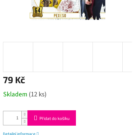
79 Kč
Měrná
Skladem
(12 ks)
cena:
Přidat do košíku
Detailní informace