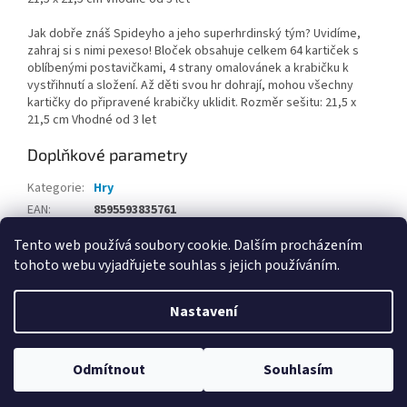
Jak dobře znáš Spideyho a jeho superhrdinský tým? Uvidíme,
zahraj si s nimi pexeso! Bloček obsahuje celkem 64 kartiček s
oblíbenými postavičkami, 4 strany omalovánek a krabičku k
vystřihnutí a složení. Až děti svou hr dohrají, mohou všechny
kartičky do připravené krabičky uklidit. Rozměr sešitu: 21,5 x
21,5 cm Vhodné od 3 let
Doplňkové parametry
Kategorie
:
Hry
EAN
:
8595593835761
Tento web používá soubory cookie. Dalším procházením
Z
tohoto webu vyjadřujete souhlas s jejich používáním.
á
Vytvořil Shoptet
p
Nastavení
a
t
Copyright 2026
Hračky Opičkov Poděbrady
. Všechna práva
í
Odmítnout
Souhlasím
vyhrazena.
Upravit nastavení cookies