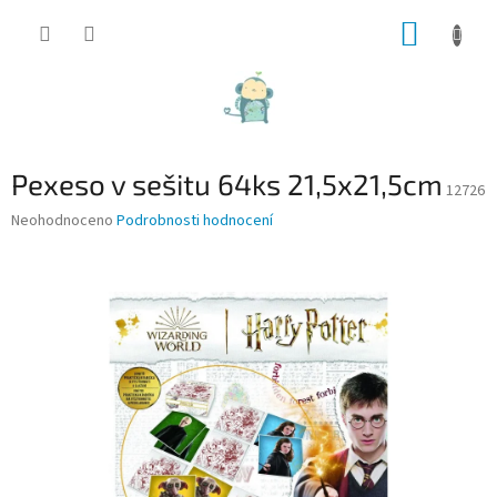
Přejít
NÁKUP
na
obsah
KOŠÍK
Pexeso v sešitu 64ks 21,5x21,5cm
12726
Průměrné
Neohodnoceno
Podrobnosti hodnocení
hodnocení
produktu
je
0,0
z
5
hvězdiček.