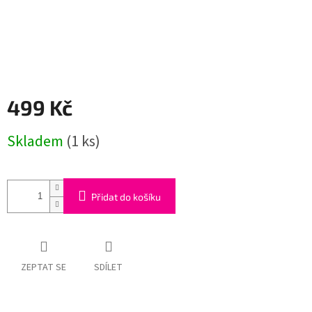
499 Kč
Měrná
Skladem
(1 ks)
cena:
Přidat do košíku
ZEPTAT SE
SDÍLET