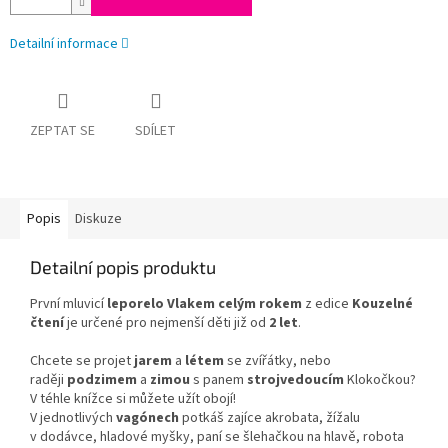
Detailní informace
ZEPTAT SE
SDÍLET
Popis
Diskuze
Detailní popis produktu
První mluvicí
leporelo Vlakem celým rokem
z edice
Kouzelné
čtení
je určené pro nejmenší děti již od
2
let
.
Chcete se projet
jarem
a
létem
se zvířátky, nebo
raději
podzimem
a
zimou
s panem
strojvedoucím
Klokočkou?
V téhle knížce si můžete užít obojí!
V jednotlivých
vagónech
potkáš zajíce akrobata, žížalu
v dodávce, hladové myšky, paní se šlehačkou na hlavě, robota