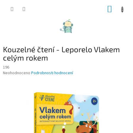
Přejít
NÁKUP
na
obsah
KOŠÍK
Kouzelné čtení - Leporelo Vlakem
celým rokem
196
Průměrné
Neohodnoceno
Podrobnosti hodnocení
hodnocení
produktu
je
0,0
z
5
hvězdiček.