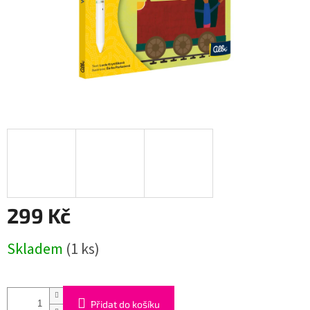
299 Kč
Měrná
Skladem
(1 ks)
cena:
Přidat do košíku