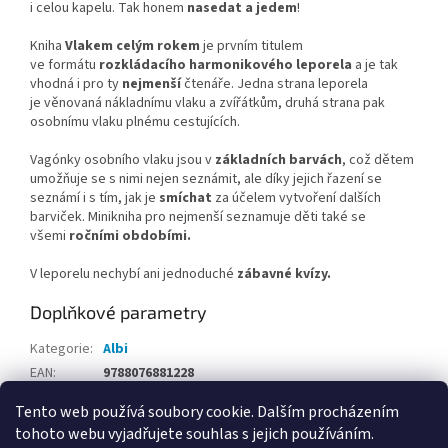
i celou kapelu. Tak honem
nasedat a jedem
!
Kniha
Vlakem celým rokem
je prvním titulem
ve formátu
rozkládacího harmonikového leporela
a je tak
vhodná i pro ty
nejmenší
čtenáře. Jedna strana leporela
je věnovaná nákladnímu vlaku a zvířátkům, druhá strana pak
osobnímu vlaku plnému cestujících.
Vagónky osobního vlaku jsou v
základních barvách
, což dětem
umožňuje se s nimi nejen seznámit, ale díky jejich řazení se
seznámí i s tím, jak je
smíchat
za účelem vytvoření dalších
barviček. Minikniha pro nejmenší seznamuje děti také se
všemi
ročními obdobími.
V leporelu nechybí ani jednoduché
zábavné kvízy.
Doplňkové parametry
Kategorie
:
Albi
EAN
:
9788076881228
Tento web používá soubory cookie. Dalším procházením
Z
tohoto webu vyjadřujete souhlas s jejich používáním.