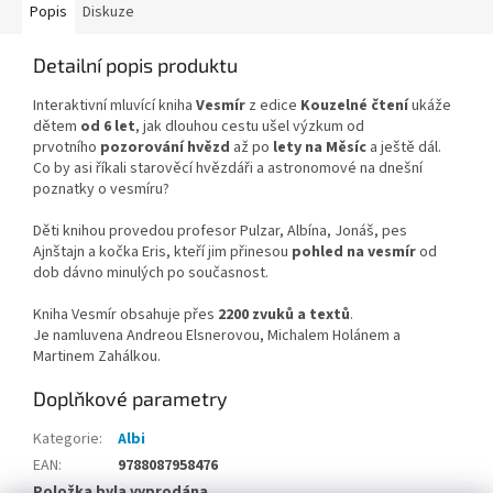
Popis
Diskuze
Detailní popis produktu
Interaktivní mluvící kniha
Vesmír
z edice
Kouzelné čtení
ukáže
dětem
od 6 let
, jak dlouhou cestu ušel výzkum od
prvotního
pozorování hvězd
až po
lety na Měsíc
a ještě dál.
Co by asi říkali starověcí hvězdáři a astronomové na dnešní
poznatky o vesmíru?
Děti knihou provedou profesor Pulzar, Albína, Jonáš, pes
Ajnštajn a kočka Eris, kteří jim přinesou
pohled na vesmír
od
dob dávno minulých po současnost.
Kniha Vesmír obsahuje přes
2200 zvuků a textů
.
Je namluvena Andreou Elsnerovou, Michalem Holánem a
Martinem Zahálkou.
Doplňkové parametry
Kategorie
:
Albi
EAN
:
9788087958476
Položka byla vyprodána…