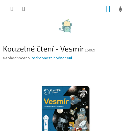
Přejít
NÁKUP
na
obsah
KOŠÍK
Kouzelné čtení - Vesmír
15069
Průměrné
Neohodnoceno
Podrobnosti hodnocení
hodnocení
produktu
je
0,0
z
5
hvězdiček.