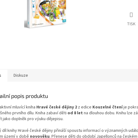
TISK
s
Diskuze
ailní popis produktu
aktivní mluvící kniha
Hravé české dějiny 2
z edice
Kouzelné čtení
je pokr
ného prvního dílu. Kniha zabaví děti
od 8 let
na dlouhou dobu. Knihu lze z
ít jako doplněk pro výuku dějepisu.
ý díl knihy Hravé české dějiny přináší spoustu informací o významných udál
m území v době
novověku
. Přenese děti do období Jagellonců na českém 