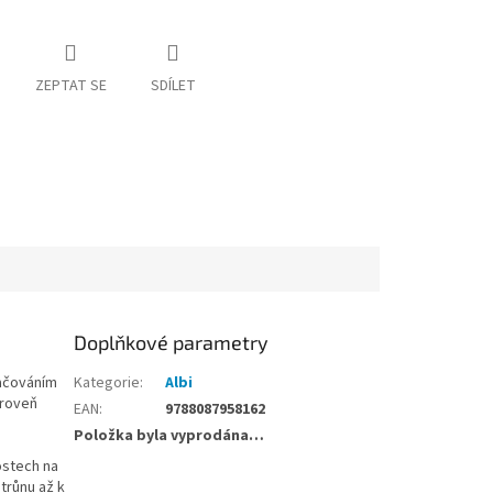
ZEPTAT SE
SDÍLET
Doplňkové parametry
ačováním
Kategorie
:
Albi
ároveň
EAN
:
9788087958162
Položka byla vyprodána…
ostech na
trůnu až k