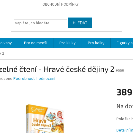
OBCHODNÍ PODMÍNKY
HLEDAT
o vany
Pro nejmenší
Pro kluky
Pro holky
Figurky a
y 2
elné čtení - Hravé české dějiny 2
9669
né
noceno
Podrobnosti hodnocení
ní
389
u
Měrná
Na do
cena:
ek.
Položka 
Detailní 