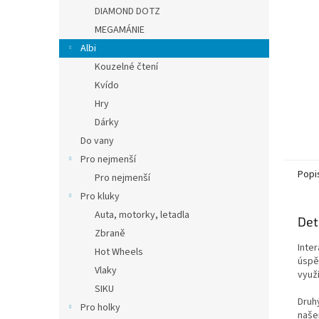
n
DIAMOND DOTZ
e
MEGAMÁNIE
l
Albi
Kouzelné čtení
Kvído
Hry
Dárky
Do vany
Pro nejmenší
Popi
Pro nejmenší
Pro kluky
Auta, motorky, letadla
Det
Zbraně
Inter
Hot Wheels
úspěš
Vlaky
využ
SIKU
Druh
Pro holky
naše