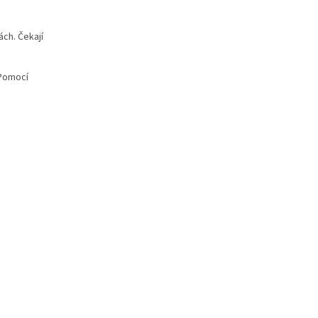
ách. Čekají
 Pomocí