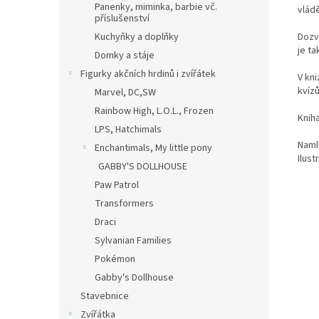
Panenky, miminka, barbie vč.
vládě
příslušenství
Dozví
Kuchyňky a doplňky
je ta
Domky a stáje
Figurky akčních hrdinů i zvířátek
V kn
kvíz
Marvel, DC,SW
Rainbow High, L.O.L., Frozen
Knih
LPS, Hatchimals
Namlu
Enchantimals, My little pony
Ilus
GABBY'S DOLLHOUSE
Paw Patrol
Transformers
Draci
Sylvanian Families
Pokémon
Gabby's Dollhouse
Stavebnice
Zvířátka