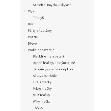
Schleich, Bayala, Bullyland
Plyš
TY plyš
Hry
Párty a kostýmy
Puzzle
Dřevo
Podle dodavatele
Blackfire hry a ostaní
Rappa hračky, kostými a jiné
Jacquelyn vlasové doplňky
Alltoys Bambule
EFKO hračky
Mikro hračky
MPK hračky
Wiky hračky
TAŠKA