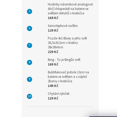
Hodinky náramkové analogové
dívč/chlapeckéí na baterie se
světlem 6druhů v krabičce
169 Kč
Samolepkové razítko
129 Kč
Puzzle 4v1 Bluey a jeho svět
28,5x20,5cm v krabici
28x28x6cm
229 Kč
Bing - To je Bingův svět
169 Kč
Bublifukovač pistole 13cm na
baterie se světlem a s náplní
2barvy v krabičce
149 Kč
Chytání rybiček
129 Kč