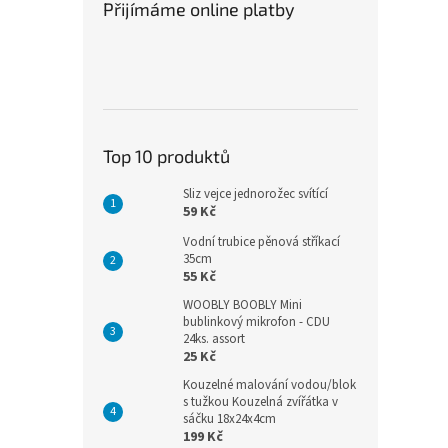
Přijímáme online platby
Top 10 produktů
Sliz vejce jednorožec svítící
59 Kč
Vodní trubice pěnová stříkací
35cm
55 Kč
WOOBLY BOOBLY Mini
bublinkový mikrofon - CDU
24ks. assort
25 Kč
Kouzelné malování vodou/blok
s tužkou Kouzelná zvířátka v
sáčku 18x24x4cm
199 Kč