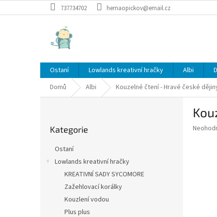
Přejít
737734702
hernaopickov@email.cz
na
obsah
Ostaní
Lowlands kreativní hračky
Albi
D
Domů
Albi
Kouzelné čtení - Hravé české dějin
P
Kouz
o
Přeskočit
s
Průměr
Neohod
Kategorie
kategorie
t
hodnoce
r
produkt
Ostaní
a
je
Lowlands kreativní hračky
0,0
n
z
KREATIVNÍ SADY SYCOMORE
n
5
í
Zažehlovací korálky
hvězdič
p
Kouzlení vodou
a
Plus plus