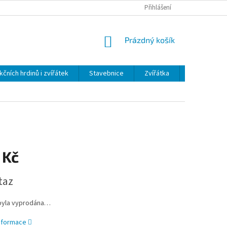
Přihlášení
NÁKUPNÍ
Prázdný košík
KOŠÍK
kčních hrdinů i zvířátek
Stavebnice
Zvířátka
Plyš
H
 Kč
taz
byla vyprodána…
informace