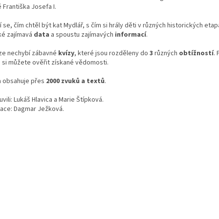
 Františka Josefa I.
 se, čím chtěl být kat Mydlář, s čím si hrály děti v různých historických etap
ké zajímavá
data
a spoustu zajímavých
informací
.
ize nechybí zábavné
kvízy
, které jsou rozděleny do
3
různých
obtížností
.
ů si můžete ověřit získané vědomosti.
a obsahuje přes
2000 zvuků a textů
.
vili: Lukáš Hlavica a Marie Štípková.
trace: Dagmar Ježková.