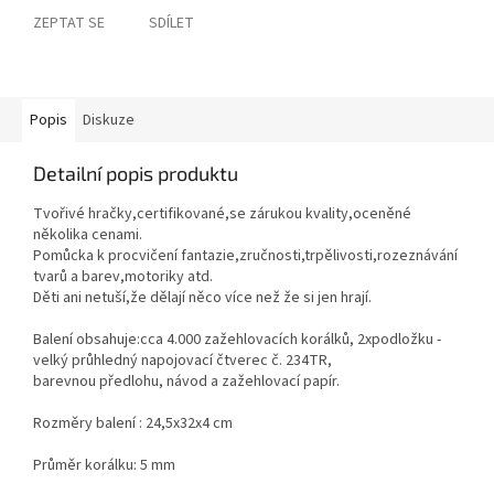
ZEPTAT SE
SDÍLET
Popis
Diskuze
Detailní popis produktu
Tvořivé hračky,certifikované,se zárukou kvality,oceněné
několika cenami.
Pomůcka k procvičení fantazie,zručnosti,trpělivosti,rozeznávání
tvarů a barev,motoriky atd.
Děti ani netuší,že dělají něco více než že si jen hrají.
Balení obsahuje:cca 4.000 zažehlovacích korálků, 2xpodložku -
velký průhledný napojovací čtverec č. 234TR,
barevnou předlohu, návod a zažehlovací papír.
Rozměry balení : 24,5x32x4 cm
Průměr korálku: 5 mm