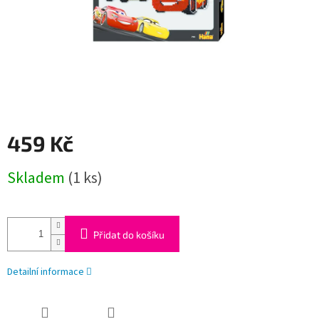
459 Kč
Měrná
Skladem
(1 ks)
cena:
Přidat do košíku
Detailní informace