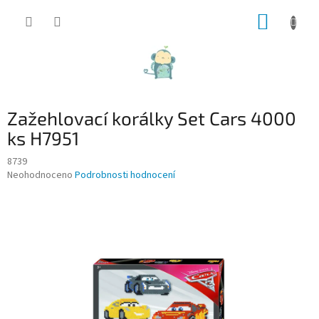
Přejít
NÁKUP
na
obsah
KOŠÍK
Zažehlovací korálky Set Cars 4000
ks H7951
8739
Průměrné
Neohodnoceno
Podrobnosti hodnocení
hodnocení
produktu
je
0,0
z
5
hvězdiček.