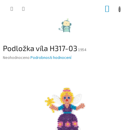
Přejít
NÁKUP
na
obsah
KOŠÍK
Podložka víla H317-03
1954
Průměrné
Neohodnoceno
Podrobnosti hodnocení
hodnocení
produktu
je
0,0
z
5
hvězdiček.