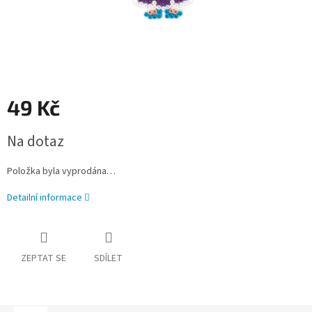
49 Kč
Měrná
Na dotaz
cena:
Položka byla vyprodána…
Detailní informace
ZEPTAT SE
SDÍLET