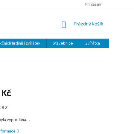
Přihlášení
NÁKUPNÍ
Prázdný košík
KOŠÍK
kčních hrdinů i zvířátek
Stavebnice
Zvířátka
Plyš
H
 Kč
taz
byla vyprodána…
informace