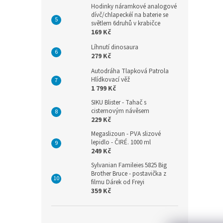
Hodinky náramkové analogové
dívč/chlapeckéí na baterie se
světlem 6druhů v krabičce
169 Kč
Líhnutí dinosaura
279 Kč
Autodráha Tlapková Patrola
Hlídkovací věž
1 799 Kč
SIKU Blister - Tahač s
cisternovým návěsem
229 Kč
Megaslizoun - PVA slizové
lepidlo - ČIRÉ. 1000 ml
249 Kč
Sylvanian Famileies 5825 Big
Brother Bruce - postavička z
filmu Dárek od Freyi
359 Kč