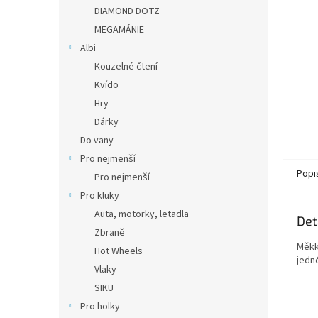
n
DIAMOND DOTZ
e
MEGAMÁNIE
l
Albi
Kouzelné čtení
Kvído
Hry
Dárky
Do vany
Pro nejmenší
Popi
Pro nejmenší
Pro kluky
Auta, motorky, letadla
Det
Zbraně
Měkk
Hot Wheels
jedn
Vlaky
SIKU
Pro holky