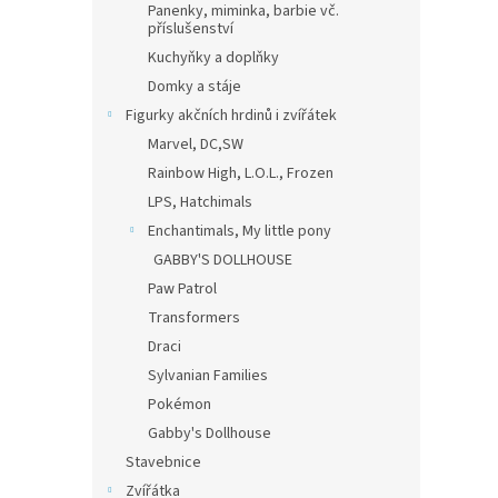
Panenky, miminka, barbie vč.
příslušenství
Kuchyňky a doplňky
Domky a stáje
Figurky akčních hrdinů i zvířátek
Marvel, DC,SW
Rainbow High, L.O.L., Frozen
LPS, Hatchimals
Enchantimals, My little pony
GABBY'S DOLLHOUSE
Paw Patrol
Transformers
Draci
Sylvanian Families
Pokémon
Gabby's Dollhouse
Stavebnice
Zvířátka