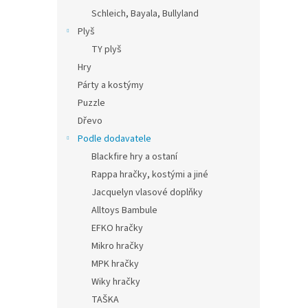
Schleich, Bayala, Bullyland
Plyš
TY plyš
Hry
Párty a kostýmy
Puzzle
Dřevo
Podle dodavatele
Blackfire hry a ostaní
Rappa hračky, kostými a jiné
Jacquelyn vlasové doplňky
Alltoys Bambule
EFKO hračky
Mikro hračky
MPK hračky
Wiky hračky
TAŠKA