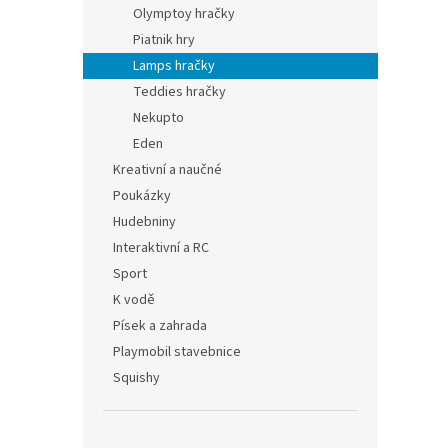
Olymptoy hračky
Piatnik hry
Lamps hračky
Teddies hračky
Nekupto
Eden
Kreativní a naučné
Poukázky
Hudebniny
Interaktivní a RC
Sport
K vodě
Písek a zahrada
Playmobil stavebnice
Squishy