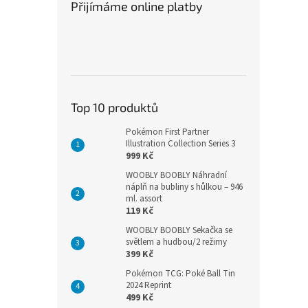
Přijímáme online platby
Top 10 produktů
Pokémon First Partner
Illustration Collection Series 3
999 Kč
WOOBLY BOOBLY Náhradní
náplň na bubliny s hůlkou – 946
ml. assort
119 Kč
WOOBLY BOOBLY Sekačka se
světlem a hudbou/2 režimy
399 Kč
Pokémon TCG: Poké Ball Tin
2024 Reprint
499 Kč