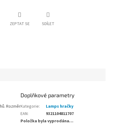
ZEPTAT SE
SDÍLET
Doplňkové parametry
chů. Rozměr
Kategorie
:
Lamps hračky
EAN
:
9321104811707
Položka byla vyprodána…