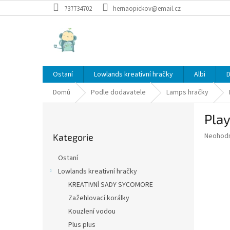
Přejít
737734702
hernaopickov@email.cz
na
obsah
Ostaní
Lowlands kreativní hračky
Albi
D
Domů
Podle dodavatele
Lamps hračky
P
Pla
o
Přeskočit
s
Průměr
Neohod
Kategorie
kategorie
t
hodnoce
r
produkt
Ostaní
a
je
Lowlands kreativní hračky
0,0
n
z
KREATIVNÍ SADY SYCOMORE
n
5
í
Zažehlovací korálky
hvězdič
p
Kouzlení vodou
a
Plus plus