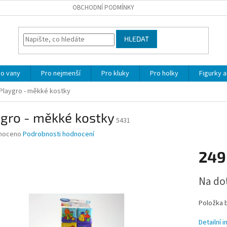
OBCHODNÍ PODMÍNKY
HLEDAT
o vany
Pro nejmenší
Pro kluky
Pro holky
Figurky a
Playgro - měkké kostky
ygro - měkké kostky
5431
né
noceno
Podrobnosti hodnocení
ní
249
u
Měrná
Na do
cena:
ek.
Položka 
Detailní 