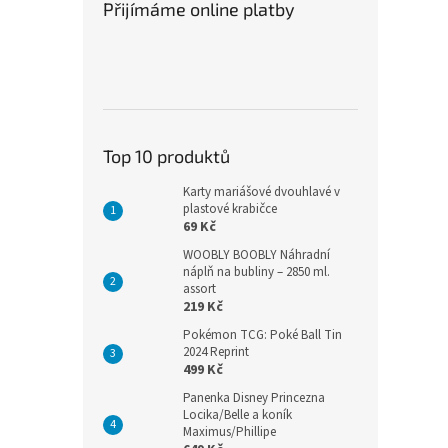
Přijímáme online platby
Top 10 produktů
Karty mariášové dvouhlavé v
plastové krabičce
69 Kč
WOOBLY BOOBLY Náhradní
náplň na bubliny – 2850 ml.
assort
219 Kč
Pokémon TCG: Poké Ball Tin
2024 Reprint
499 Kč
Panenka Disney Princezna
Locika/Belle a koník
Maximus/Phillipe