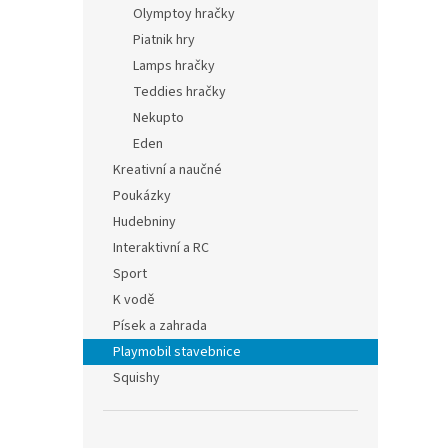
Olymptoy hračky
Piatnik hry
Lamps hračky
Teddies hračky
Nekupto
Eden
Kreativní a naučné
Poukázky
Hudebniny
Interaktivní a RC
Sport
K vodě
Písek a zahrada
Playmobil stavebnice
Squishy