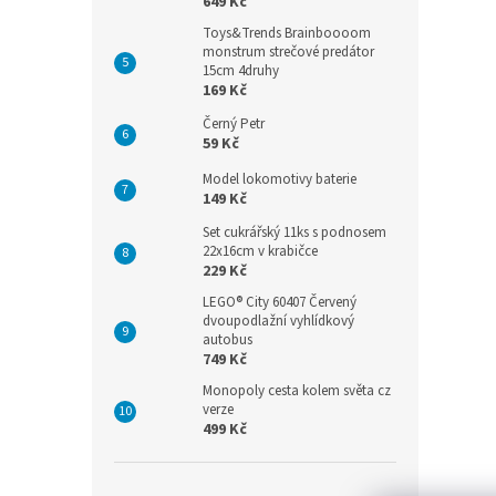
649 Kč
Toys&Trends Brainboooom
monstrum strečové predátor
15cm 4druhy
169 Kč
Černý Petr
59 Kč
Model lokomotivy baterie
149 Kč
Set cukrářský 11ks s podnosem
22x16cm v krabičce
229 Kč
LEGO® City 60407 Červený
dvoupodlažní vyhlídkový
autobus
749 Kč
Monopoly cesta kolem světa cz
verze
499 Kč