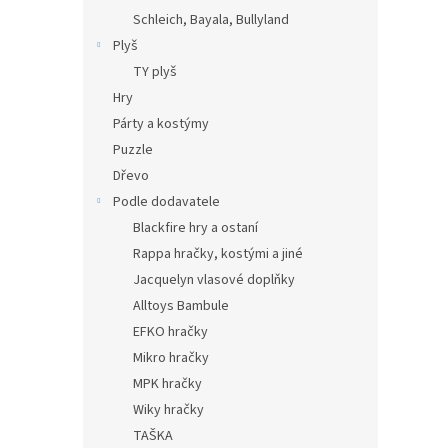
Schleich, Bayala, Bullyland
Plyš
TY plyš
Hry
Párty a kostýmy
Puzzle
Dřevo
Podle dodavatele
Blackfire hry a ostaní
Rappa hračky, kostými a jiné
Jacquelyn vlasové doplňky
Alltoys Bambule
EFKO hračky
Mikro hračky
MPK hračky
Wiky hračky
TAŠKA