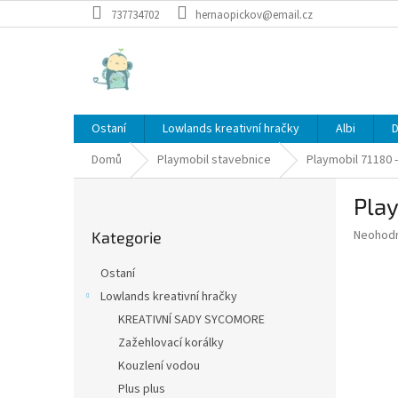
Přejít
737734702
hernaopickov@email.cz
na
obsah
Ostaní
Lowlands kreativní hračky
Albi
D
Domů
Playmobil stavebnice
Playmobil 71180 -
P
Play
o
Přeskočit
s
Průměr
Neohod
Kategorie
kategorie
t
hodnoce
r
produkt
Ostaní
a
je
Lowlands kreativní hračky
0,0
n
z
KREATIVNÍ SADY SYCOMORE
n
5
í
Zažehlovací korálky
hvězdič
p
Kouzlení vodou
a
Plus plus