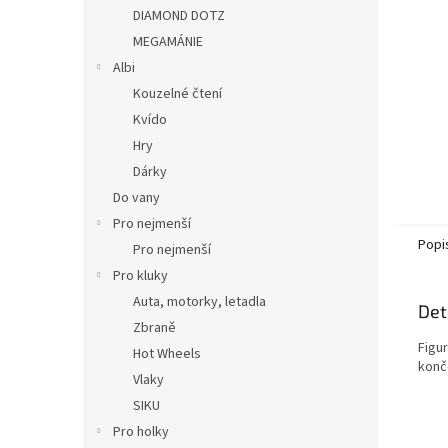
n
DIAMOND DOTZ
e
MEGAMÁNIE
l
Albi
Kouzelné čtení
Kvído
Hry
Dárky
Do vany
Pro nejmenší
Popi
Pro nejmenší
Pro kluky
Auta, motorky, letadla
Det
Zbraně
Figur
Hot Wheels
konče
Vlaky
SIKU
Pro holky