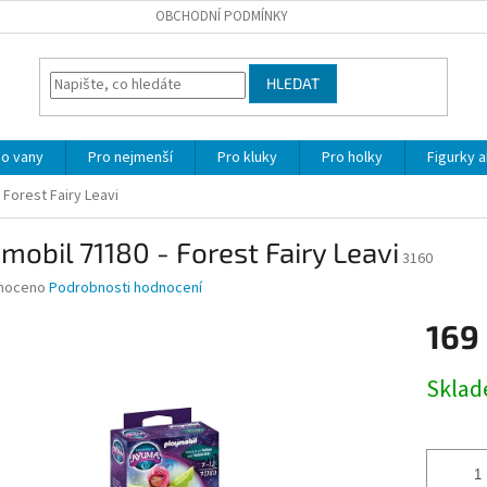
OBCHODNÍ PODMÍNKY
HLEDAT
o vany
Pro nejmenší
Pro kluky
Pro holky
Figurky a
 Forest Fairy Leavi
mobil 71180 - Forest Fairy Leavi
3160
né
noceno
Podrobnosti hodnocení
ní
169
u
Měrná
Skla
cena:
ek.