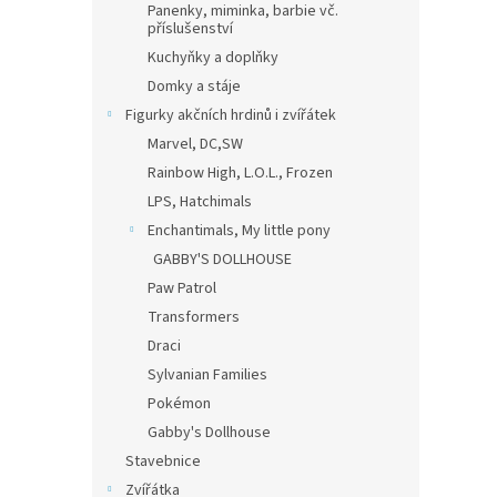
Panenky, miminka, barbie vč.
příslušenství
Kuchyňky a doplňky
Domky a stáje
Figurky akčních hrdinů i zvířátek
Marvel, DC,SW
Rainbow High, L.O.L., Frozen
LPS, Hatchimals
Enchantimals, My little pony
GABBY'S DOLLHOUSE
Paw Patrol
Transformers
Draci
Sylvanian Families
Pokémon
Gabby's Dollhouse
Stavebnice
Zvířátka