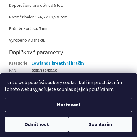
Doporučeno pro děti od 5 let.
Rozměr balení: 24,5 x 19,5 x 2cm.
Průměr korálku: 5 mm.
Vyrobeno v Dánsku.
Doplňkové parametry
Kategorie
:
Lowlands kreativní hračky
EAN
:
028178042110
Tento web používá soubory cookie. Dalším procházením
Z
tohoto webu vyjadřujete souhlas s jejich používáním.
á
Vytvořil Shoptet
p
Nastavení
a
t
Copyright 2026
Hračky Opičkov Poděbrady
. Všechna práva
í
Odmítnout
Souhlasím
vyhrazena.
Upravit nastavení cookies