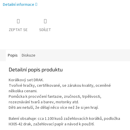
Detailní informace
ZEPTAT SE
SDÍLET
Popis
Diskuze
Detailní popis produktu
Korálkový set DRAK.
Tvořivé hračky, certifikované, se zárukou kvality, oceněné
několika cenami.
Pomůcka k procvičení fantazie, zručnosti, trpělivosti,
rozeznávání tvarů a barev, motoriky atd.
Děti ani netuší, že dělají něco více než že si jen hrají.
Balení obsahuje: cca 1.100 kusů zažehlovacích korálků, podložka
H305-42 drak, zažehlovací papír a návod k použití.