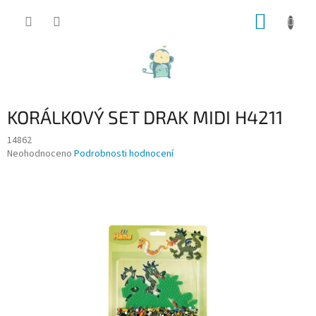
Přejít
NÁKUP
na
obsah
KOŠÍK
KORÁLKOVÝ SET DRAK MIDI H4211
14862
Průměrné
Neohodnoceno
Podrobnosti hodnocení
hodnocení
produktu
je
0,0
z
5
hvězdiček.