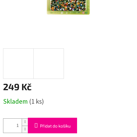
249 Kč
Měrná
Skladem
(1 ks)
cena:
Přidat do košíku