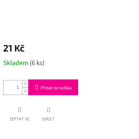
21 Kč
Měrná
Skladem
(6 ks)
cena:
Přidat do košíku
ZEPTAT SE
SDÍLET