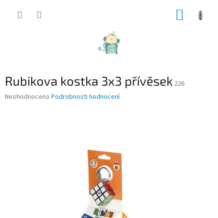
Přejít
NÁKUP
na
obsah
KOŠÍK
Rubikova kostka 3x3 přívěsek
226
Průměrné
Neohodnoceno
Podrobnosti hodnocení
hodnocení
produktu
je
0,0
z
5
hvězdiček.