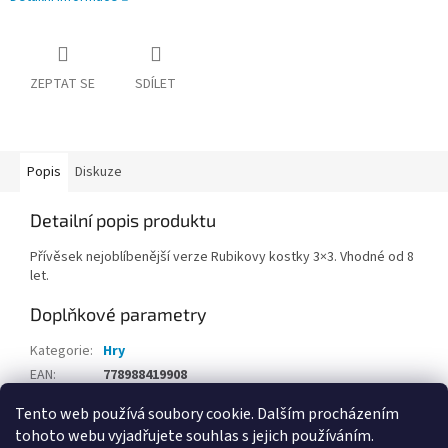
ZEPTAT SE
SDÍLET
Popis
Diskuze
Detailní popis produktu
Přívěsek nejoblíbenější verze Rubikovy kostky 3×3. Vhodné od 8
let.
Doplňkové parametry
Kategorie
:
Hry
EAN
:
778988419908
Tento web používá soubory cookie. Dalším procházením
Z
tohoto webu vyjadřujete souhlas s jejich používáním.