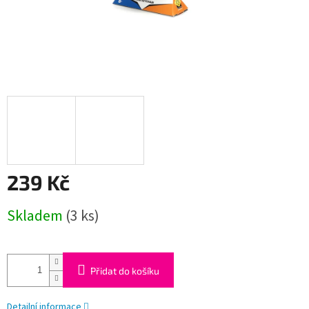
239 Kč
Měrná
Skladem
(3 ks)
cena:
Přidat do košíku
Detailní informace