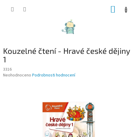
Přejít
NÁKUP
na
obsah
KOŠÍK
Kouzelné čtení - Hravé české dějiny
1
3316
Průměrné
Neohodnoceno
Podrobnosti hodnocení
hodnocení
produktu
je
0,0
z
5
hvězdiček.