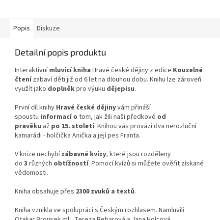
Popis
Diskuze
Detailní popis produktu
Interaktivní
mluvící kniha
Hravé české dějiny z edice
Kouzelné
čtení
zabaví děti již od 6 let na dlouhou dobu. Knihu lze zároveň
využít jako
doplněk
pro výuku
dějepisu
.
První díl knihy
Hravé české dějiny
vám přináší
spoustu
informací o
tom, jak žili naši předkové
od
pravěku
až
po 15. století
. Knihou vás provází dva nerozluční
kamarádi - holčička Anička a její pes Franta.
V knize nechybí
zábavné kvízy
, které jsou rozděleny
do
3
různých
obtížností
. Pomocí kvízů si můžete ověřit získané
vědomosti.
Kniha obsahuje přes
2300 zvuků a textů
.
Kniha vznikla ve spolupráci s Českým rozhlasem. Namluvili
Otakar Brousek ml., Tereza Bebarová a Jana Holcová.