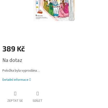
389 Kč
Měrná
Na dotaz
cena:
Položka byla vyprodána…
Detailní informace
ZEPTAT SE
SDÍLET