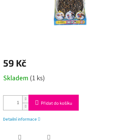
59 Kč
Měrná
Skladem
(1 ks)
cena:
Přidat do košíku
Detailní informace