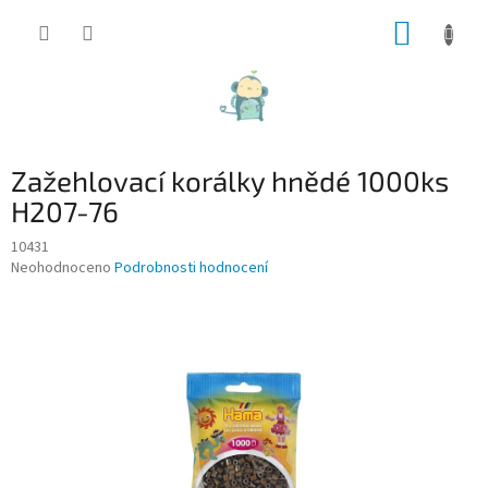
Přejít
NÁKUP
na
obsah
KOŠÍK
Zažehlovací korálky hnědé 1000ks
H207-76
10431
Průměrné
Neohodnoceno
Podrobnosti hodnocení
hodnocení
produktu
je
0,0
z
5
hvězdiček.