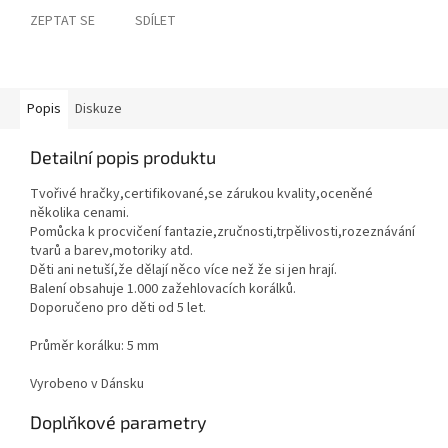
ZEPTAT SE
SDÍLET
Popis
Diskuze
Detailní popis produktu
Tvořivé hračky,certifikované,se zárukou kvality,oceněné
několika cenami.
Pomůcka k procvičení fantazie,zručnosti,trpělivosti,rozeznávání
tvarů a barev,motoriky atd.
Děti ani netuší,že dělají něco více než že si jen hrají.
Balení obsahuje 1.000 zažehlovacích korálků.
Doporučeno pro děti od 5 let.
Průměr korálku: 5 mm
Vyrobeno v Dánsku
Doplňkové parametry