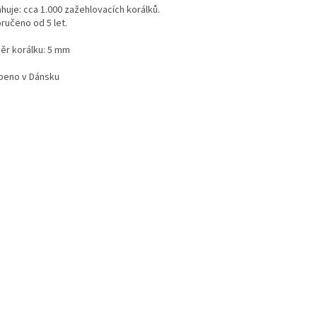
huje: cca 1.000 zažehlovacích korálků.
ručeno od 5 let.
ěr korálku: 5 mm
beno v Dánsku