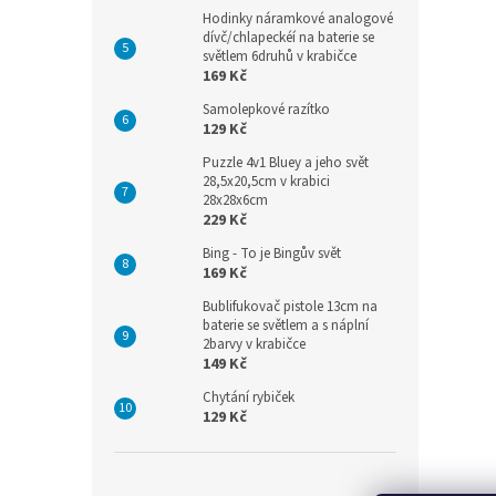
Hodinky náramkové analogové
dívč/chlapeckéí na baterie se
světlem 6druhů v krabičce
169 Kč
Samolepkové razítko
129 Kč
Puzzle 4v1 Bluey a jeho svět
28,5x20,5cm v krabici
28x28x6cm
229 Kč
Bing - To je Bingův svět
169 Kč
Bublifukovač pistole 13cm na
baterie se světlem a s náplní
2barvy v krabičce
149 Kč
Chytání rybiček
129 Kč