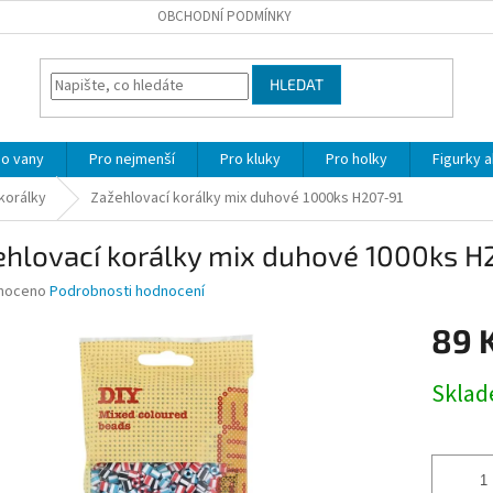
OBCHODNÍ PODMÍNKY
HLEDAT
o vany
Pro nejmenší
Pro kluky
Pro holky
Figurky a
korálky
Zažehlovací korálky mix duhové 1000ks H207-91
ehlovací korálky mix duhové 1000ks H
né
noceno
Podrobnosti hodnocení
ní
89 
u
Měrná
Skla
cena:
ek.