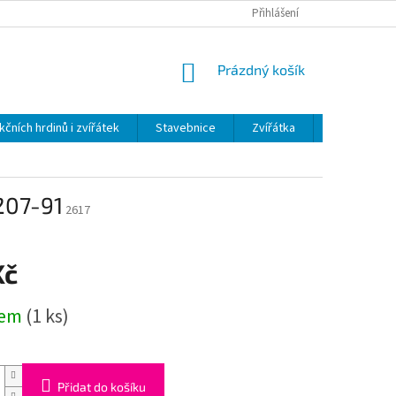
Přihlášení
NÁKUPNÍ
Prázdný košík
KOŠÍK
kčních hrdinů i zvířátek
Stavebnice
Zvířátka
Plyš
H
207-91
2617
Kč
dem
(1 ks)
Přidat do košíku