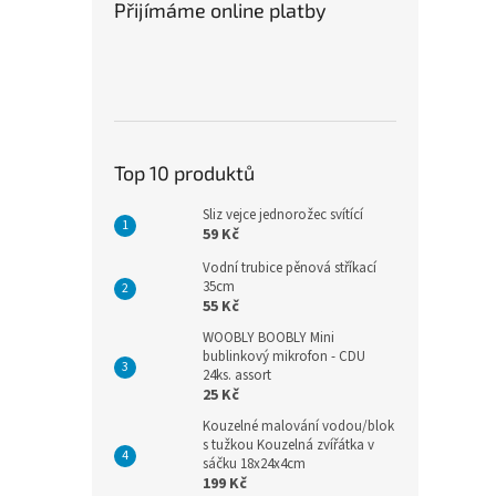
Přijímáme online platby
Top 10 produktů
Sliz vejce jednorožec svítící
59 Kč
Vodní trubice pěnová stříkací
35cm
55 Kč
WOOBLY BOOBLY Mini
bublinkový mikrofon - CDU
24ks. assort
25 Kč
Kouzelné malování vodou/blok
s tužkou Kouzelná zvířátka v
sáčku 18x24x4cm
199 Kč