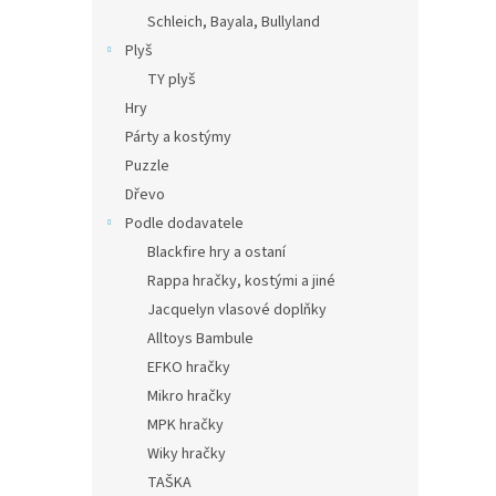
Schleich, Bayala, Bullyland
Plyš
TY plyš
Hry
Párty a kostýmy
Puzzle
Dřevo
Podle dodavatele
Blackfire hry a ostaní
Rappa hračky, kostými a jiné
Jacquelyn vlasové doplňky
Alltoys Bambule
EFKO hračky
Mikro hračky
MPK hračky
Wiky hračky
TAŠKA