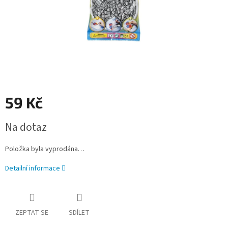
59 Kč
Měrná
Na dotaz
cena:
Položka byla vyprodána…
Detailní informace
ZEPTAT SE
SDÍLET