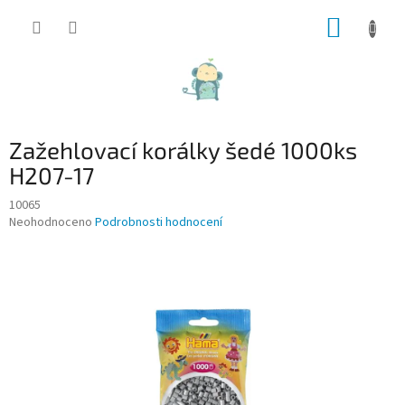
Přejít
NÁKUP
na
obsah
KOŠÍK
Zažehlovací korálky šedé 1000ks
H207-17
10065
Průměrné
Neohodnoceno
Podrobnosti hodnocení
hodnocení
produktu
je
0,0
z
5
hvězdiček.