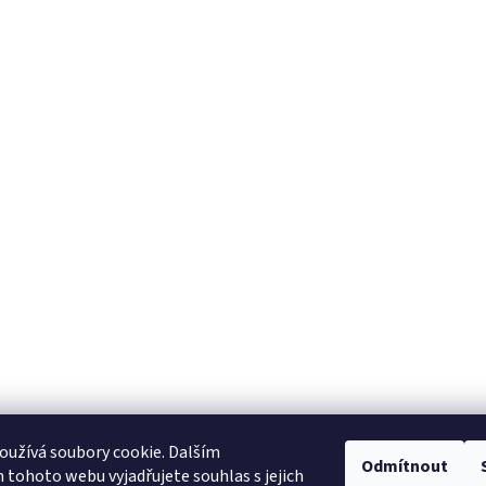
užívá soubory cookie. Dalším
Odmítnout
tohoto webu vyjadřujete souhlas s jejich