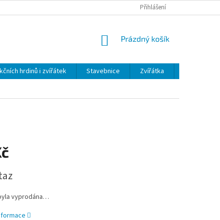
Přihlášení
NÁKUPNÍ
Prázdný košík
KOŠÍK
kčních hrdinů i zvířátek
Stavebnice
Zvířátka
Plyš
H
Kč
taz
byla vyprodána…
informace