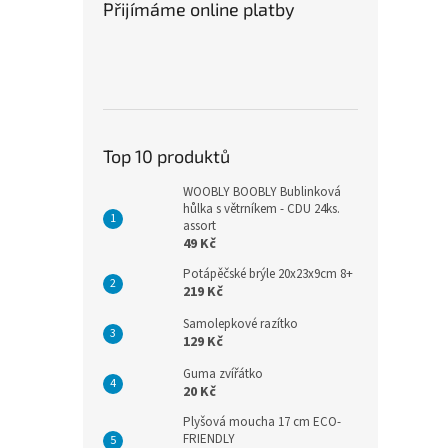
Přijímáme online platby
Top 10 produktů
WOOBLY BOOBLY Bublinková
hůlka s větrníkem - CDU 24ks.
assort
49 Kč
Potápěčské brýle 20x23x9cm 8+
219 Kč
Samolepkové razítko
129 Kč
Guma zvířátko
20 Kč
Plyšová moucha 17 cm ECO-
FRIENDLY