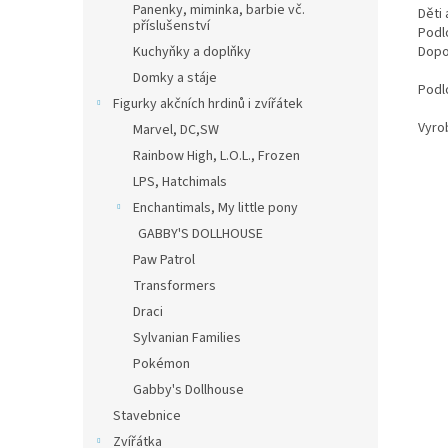
Panenky, miminka, barbie vč.
Děti 
příslušenství
Podl
Dopo
Kuchyňky a doplňky
Domky a stáje
Podl
Figurky akčních hrdinů i zvířátek
Vyro
Marvel, DC,SW
Rainbow High, L.O.L., Frozen
LPS, Hatchimals
Enchantimals, My little pony
GABBY'S DOLLHOUSE
Paw Patrol
Transformers
Draci
Sylvanian Families
Pokémon
Gabby's Dollhouse
Stavebnice
Zvířátka