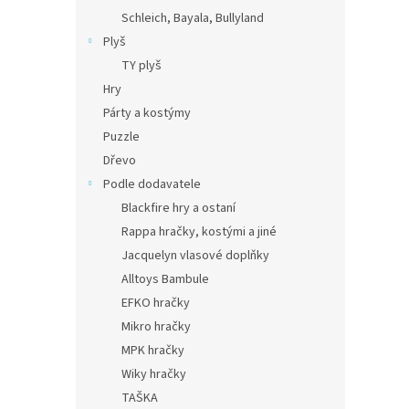
Schleich, Bayala, Bullyland
Plyš
TY plyš
Hry
Párty a kostýmy
Puzzle
Dřevo
Podle dodavatele
Blackfire hry a ostaní
Rappa hračky, kostými a jiné
Jacquelyn vlasové doplňky
Alltoys Bambule
EFKO hračky
Mikro hračky
MPK hračky
Wiky hračky
TAŠKA