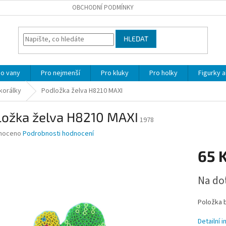
OBCHODNÍ PODMÍNKY
HLEDAT
o vany
Pro nejmenší
Pro kluky
Pro holky
Figurky a
korálky
Podložka želva H8210 MAXI
ložka želva H8210 MAXI
1978
né
noceno
Podrobnosti hodnocení
ní
65 
u
Měrná
Na do
cena:
ek.
Položka 
Detailní 