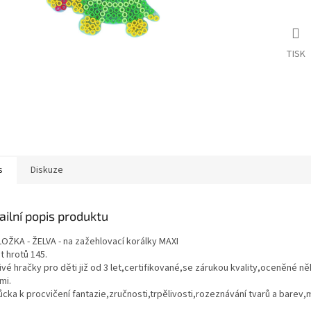
TISK
s
Diskuze
ailní popis produktu
OŽKA - ŽELVA - na zažehlovací korálky MAXI
t hrotů 145.
vé hračky pro děti již od 3 let,certifikované,se zárukou kvality,oceněné ně
mi.
cka k procvičení fantazie,zručnosti,trpělivosti,rozeznávání tvarů a barev,