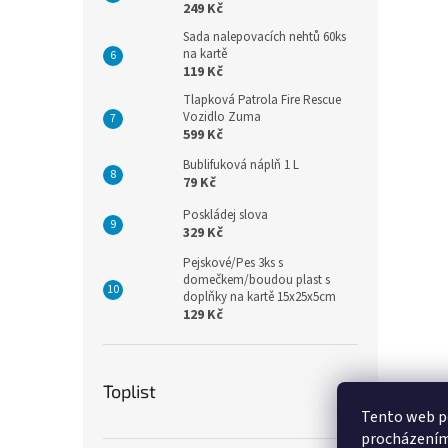
249 Kč
Sada nalepovacích nehtů 60ks
na kartě
119 Kč
Tlapková Patrola Fire Rescue
Vozidlo Zuma
599 Kč
Bublifuková náplň 1 L
79 Kč
Poskládej slova
329 Kč
Pejskové/Pes 3ks s
domečkem/boudou plast s
doplňky na kartě 15x25x5cm
129 Kč
Toplist
Tento web po
procházením 