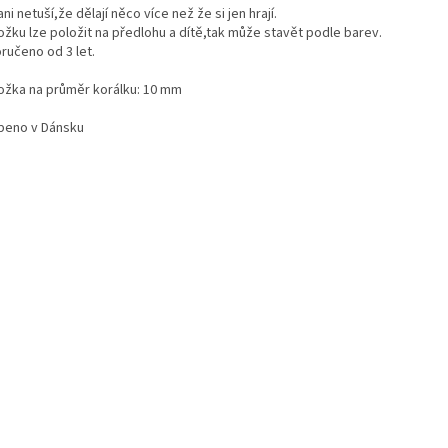
ani netuší,že dělají něco více než že si jen hrají.
ožku lze položit na předlohu a dítě,tak může stavět podle barev.
ručeno od 3 let.
ožka na průměr korálku: 10 mm
beno v Dánsku