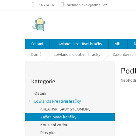
Přejít
737734702
hernaopickov@email.cz
na
obsah
Ostaní
Lowlands kreativní hračky
Albi
D
Domů
Lowlands kreativní hračky
Zažehlovací 
P
Pod
o
Přeskočit
s
Průměr
Neohod
Kategorie
kategorie
t
hodnoce
r
produkt
Ostaní
a
je
Lowlands kreativní hračky
0,0
n
z
KREATIVNÍ SADY SYCOMORE
n
5
í
Zažehlovací korálky
hvězdič
p
Kouzlení vodou
a
Plus plus