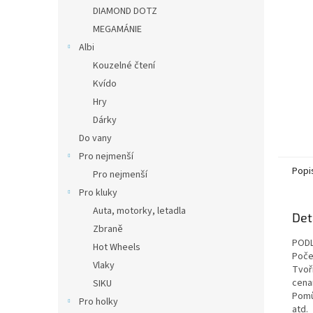
n
DIAMOND DOTZ
e
MEGAMÁNIE
l
Albi
Kouzelné čtení
Kvído
Hry
Dárky
Do vany
Pro nejmenší
Popi
Pro nejmenší
Pro kluky
Auta, motorky, letadla
Det
Zbraně
PODL
Hot Wheels
Poče
Vlaky
Tvoři
cena
SIKU
Pomů
Pro holky
atd.