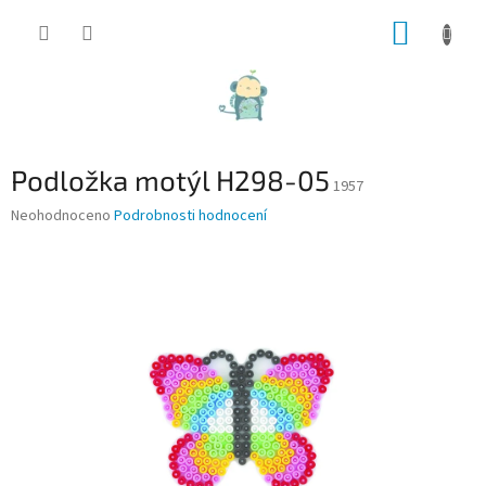
Přejít
NÁKUP
na
obsah
KOŠÍK
Podložka motýl H298-05
1957
Průměrné
Neohodnoceno
Podrobnosti hodnocení
hodnocení
produktu
je
0,0
z
5
hvězdiček.