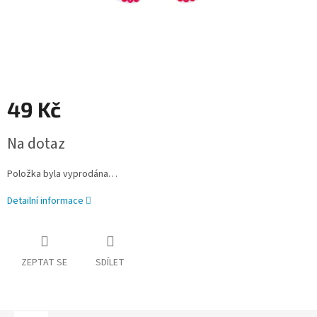
49 Kč
Měrná
Na dotaz
cena:
Položka byla vyprodána…
Detailní informace
ZEPTAT SE
SDÍLET