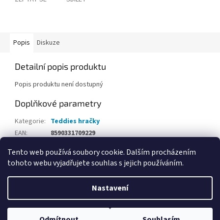
Popis
Diskuze
Detailní popis produktu
Popis produktu není dostupný
Doplňkové parametry
Kategorie
:
Teddies hračky
EAN
:
8590331709229
Tento web používá soubory cookie. Dalším procházením
Z
tohoto webu vyjadřujete souhlas s jejich používáním.
á
Vytvořil Shoptet
p
Nastavení
a
t
Copyright 2026
Hračky Opičkov Poděbrady
. Všechna práva
í
Odmítnout
Souhlasím