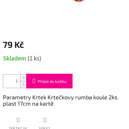
79 Kč
Měrná
Skladem
(1 ks)
cena:
Přidat do košíku
Parametry Krtek Krtečkovy rumba koule 2ks
plast 17cm na kartě
ZEPTAT SE
SDÍLET