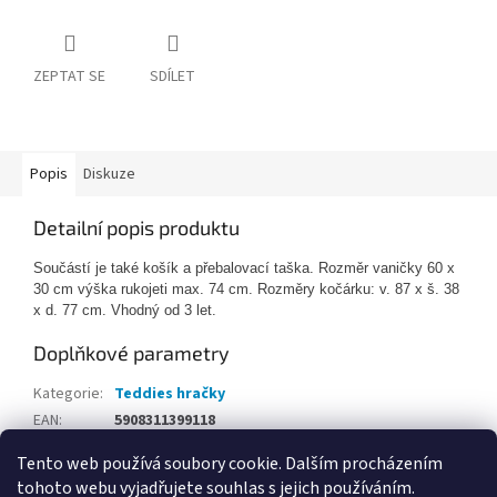
ZEPTAT SE
SDÍLET
Popis
Diskuze
Detailní popis produktu
Součástí je také košík a přebalovací taška. Rozměr vaničky 60 x
30 cm výška rukojeti max. 74 cm. Rozměry kočárku: v. 87 x š. 38
x d. 77 cm. Vhodný od 3 let.
Doplňkové parametry
Kategorie
:
Teddies hračky
EAN
:
5908311399118
Tento web používá soubory cookie. Dalším procházením
Z
tohoto webu vyjadřujete souhlas s jejich používáním.