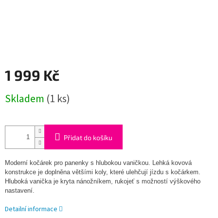
1 999 Kč
Měrná
Skladem
(1 ks)
cena:
Přidat do košíku
Moderní kočárek pro panenky s hlubokou vaničkou. Lehká kovová
konstrukce je doplněna většími koly, které ulehčují jízdu s kočárkem.
Hluboká vanička je kryta nánožníkem, rukojeť s možností výškového
nastavení.
Detailní informace