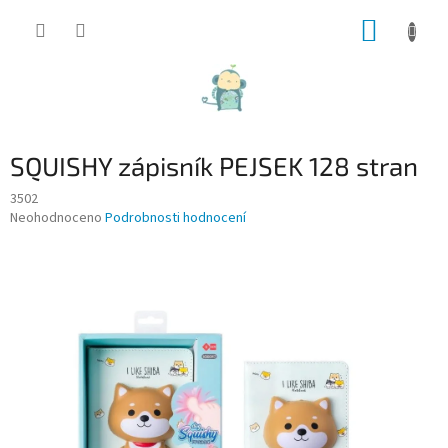
Přejít
NÁKUP
na
obsah
KOŠÍK
SQUISHY zápisník PEJSEK 128 stran
3502
Průměrné
Neohodnoceno
Podrobnosti hodnocení
hodnocení
produktu
je
0,0
z
5
hvězdiček.