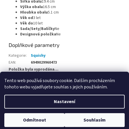
Šířka obalu
19.4 cm
Výška obalu
16.5 cm
Hloubka obalu
5.1 cm
Věk od
3 let
Věk do
10 let
Sada/Sety/Balíčky
Ne
Designová položka
Ne
Doplňkové parametry
Kategorie
:
Squishy
EAN
:
6949029960473
Položka byla vyprodána…
Tento web používá soubory cookie. Dalším procházením
Z
tohoto webu vyjadřujete souhlas s jejich používáním.
á
Vytvořil Shoptet
p
Nastavení
a
t
Copyright 2026
Hračky Opičkov Poděbrady
. Všechna práva
í
Odmítnout
Souhlasím
vyhrazena.
Upravit nastavení cookies