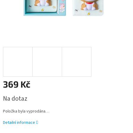
369 Kč
Měrná
Na dotaz
cena:
Položka byla vyprodána…
Detailní informace