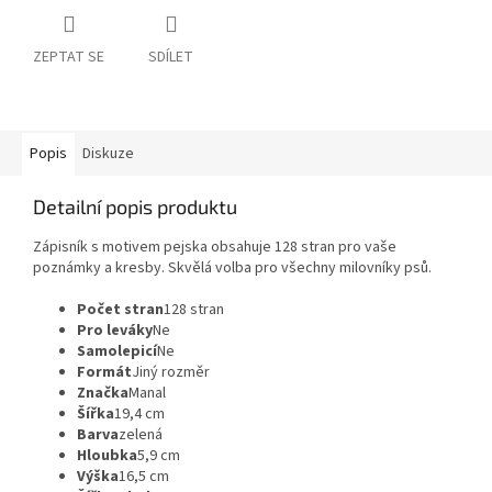
ZEPTAT SE
SDÍLET
Popis
Diskuze
Detailní popis produktu
Zápisník s motivem pejska obsahuje 128 stran pro vaše
poznámky a kresby. Skvělá volba pro všechny milovníky psů.
Počet stran
128 stran
Pro leváky
Ne
Samolepicí
Ne
Formát
Jiný rozměr
Značka
Manal
Šířka
19,4 cm
Barva
zelená
Hloubka
5,9 cm
Výška
16,5 cm