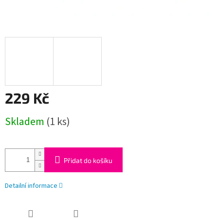
229 Kč
Měrná
Skladem
(1 ks)
cena:
Přidat do košíku
Detailní informace