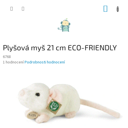
Přejít
NÁKUP
na
obsah
KOŠÍK
Plyšová myš 21 cm ECO-FRIENDLY
6768
Průměrné
1 hodnocení
Podrobnosti hodnocení
hodnocení
produktu
je
4,0
z
5
hvězdiček.