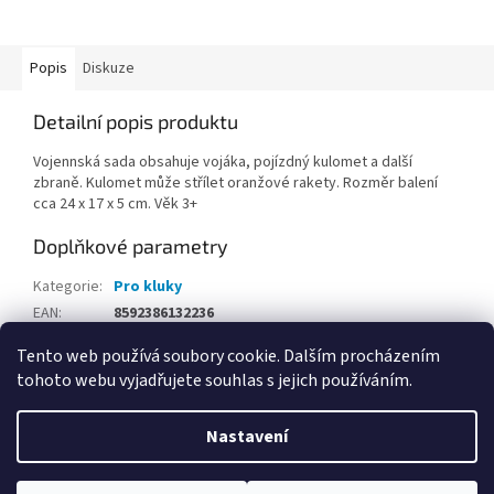
Popis
Diskuze
Detailní popis produktu
Vojennská sada obsahuje vojáka, pojízdný kulomet a další
zbraně. Kulomet může střílet oranžové rakety. Rozměr balení
cca 24 x 17 x 5 cm. Věk 3+
Doplňkové parametry
Kategorie
:
Pro kluky
EAN
:
8592386132236
Tento web používá soubory cookie. Dalším procházením
Z
tohoto webu vyjadřujete souhlas s jejich používáním.
á
Vytvořil Shoptet
p
Nastavení
a
t
Copyright 2026
Hračky Opičkov Poděbrady
. Všechna práva