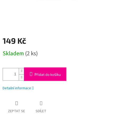
149 Kč
Měrná
Skladem
(2 ks)
cena:
Přidat do košíku
Detailní informace
ZEPTAT SE
SDÍLET